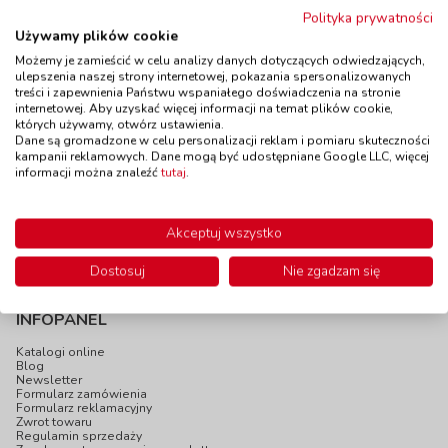
Polityka prywatności
Używamy plików cookie
Konik na kiju
Farby do twarzy i
Możemy je zamieścić w celu analizy danych dotyczących odwiedzających,
kod: LE4105
ciała- podstawowe
ulepszenia naszej strony internetowej, pokazania spersonalizowanych
Dostępność
do 14 dni
treści i zapewnienia Państwu wspaniałego doświadczenia na stronie
kod: AN6588
internetowej. Aby uzyskać więcej informacji na temat plików cookie,
Dostępność
W magazynie
których używamy, otwórz ustawienia.
3 szt.
Dane są gromadzone w celu personalizacji reklam i pomiaru skuteczności
do 5 dni
kampanii reklamowych. Dane mogą być udostępniane Google LLC, więcej
10,90 zł
135,00 zł
z VAT
z VAT
informacji można znaleźć
tutaj
.
Do koszyka
Do koszyka
Akceptuj wszystko
Dostosuj
Nie zgadzam się
INFOPANEL
Katalogi online
Blog
Newsletter
Formularz zamówienia
Formularz reklamacyjny
Zwrot towaru
Regulamin sprzedaży