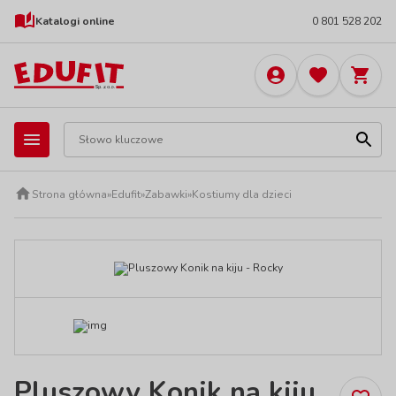
Katalogi online
0 801 528 202
Strona główna
»
Edufit
»
Zabawki
»
Kostiumy dla dzieci
Pluszowy Konik na kiju