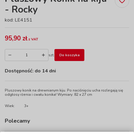
- Rocky
kod: LE4151
95,90 zł
z VAT
szt.
Do koszyka
Dostępność:
do 14 dni
Pluszowy konik na drewnianym kiju. Po naciśnięciu ucha rozlegają się
odgłosy rżenia i cwału konika! Wymiary: 82 x 27 cm
Wiek:
3+
Polecamy