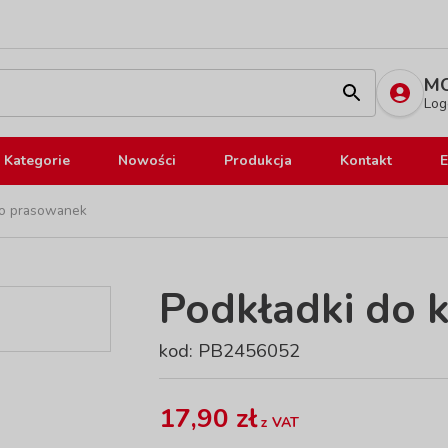
MO
Log
Kategorie
Nowości
Produkcja
Kontakt
E
 do prasowanek
Podkładki do k
kod: PB2456052
17,90 zł
z VAT