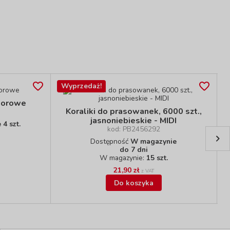
Wyprzedaż!
olorowe
Koraliki do prasowanek, 6000 szt.,
jasnoniebieskie - MIDI
4 szt.
kod: PB2456292
Dostępność
W magazynie
do 7 dni
W magazynie:
15 szt.
21,90 zł
z VAT
Do koszyka