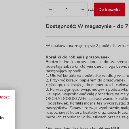
szt.
Do koszyka
Dostępność:
W magazynie
- do 7
W opakowaniu znajdują się 2 podkładki w kszt
Koraliki do robienia prasowanek
Bardzo ładne, kolorowe koraliki do tworzenia 
powstają zabawki, którymi dzieci mogą bawić 
następujący sposób:
1. Ułożyć koraliki na podkładkę według własn
2. Przykryć koraliki papierem do prasowanek 
ciężkiego, np. książkę, do momentu ich całkow
3. Po wystygnięciu wyjąć motyw z podstawki.
Najlepiej wypróbować całą procedurę na małym
tności
OSOBA DOROSŁA! Po zaprasowaniu, koraliki n
i podstawek. Koraliki można też wykorzystać 
naszyjników. Zabawa rozwija wyobraźnię, małą 
rozpoznawać kolory, kształty oraz ilości. Prz
i
może ich zabraknąć w świetlicach oraz na zaję
Aby
Odpowiednie do użycia z koralikami MIDI.