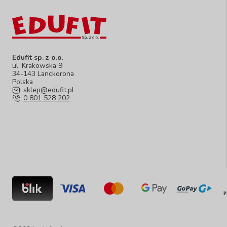
Edufit sp. z o.o.
ul. Krakowska 9
34-143 Lanckorona
Polska
sklep@edufit.pl
0 801 528 202