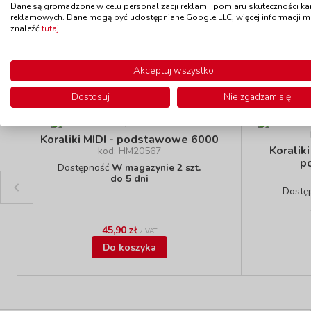
Dane są gromadzone w celu personalizacji reklam i pomiaru skuteczności k
reklamowych. Dane mogą być udostępniane Google LLC, więcej informacji 
znaleźć
tutaj
.
Akceptuj wszystko
Polecamy
Dostosuj
Nie zgadzam się
Wyprzedaż!
Koraliki MIDI - podstawowe 6000
Koralik
kod: HM20567
p
Dostępność
W magazynie 2 szt.
do 5 dni
Dostę
45,90 zł
z VAT
Do koszyka