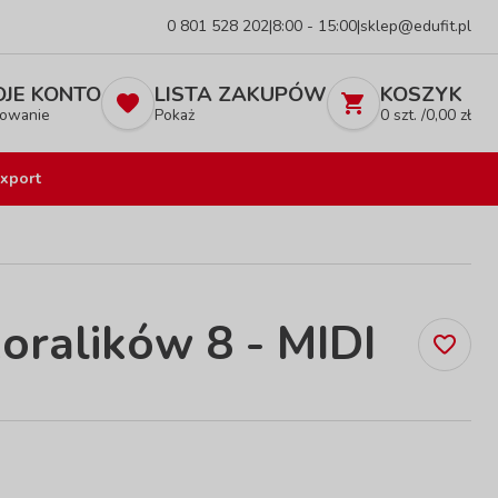
0 801 528 202
|
8:00 - 15:00
|
sklep@edufit.pl
JE KONTO
LISTA ZAKUPÓW
KOSZYK
owanie
Pokaż
0
szt. /
0,00
zł
xport
oralików 8 - MIDI