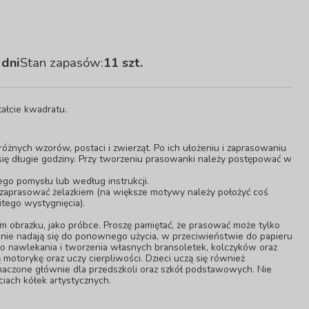
 dni
Stan zapasów:
11 szt.
ałcie kwadratu.
różnych wzorów, postaci i zwierząt. Po ich ułożeniu i zaprasowaniu
się długie godziny. Przy tworzeniu prasowanki należy postępować w
ego pomysłu lub według instrukcji.
i zaprasować żelazkiem (na większe motywy należy położyć coś
itego wystygnięcia).
 obrazku, jako próbce. Proszę pamiętać, że prasować może tylko
ie nadają się do ponownego użycia, w przeciwieństwie do papieru
do nawlekania i tworzenia własnych bransoletek, kolczyków oraz
motorykę oraz uczy cierpliwości. Dzieci uczą się również
eznaczone głównie dla przedszkoli oraz szkół podstawowych. Nie
ciach kółek artystycznych.