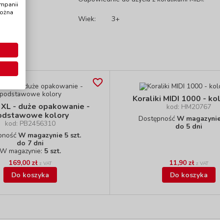
ampanii
można
Wiek:
3+
Koraliki MIDI 1000 - k
i XL - duże opakowanie -
kod: HM20767
odstawowe kolory
Dostępność
W magazynie 
kod: PB2456310
do 5 dni
pność
W magazynie 5 szt.
do 7 dni
W magazynie:
5 szt.
169,00 zł
11,90 zł
z VAT
z VAT
Do koszyka
Do koszyka