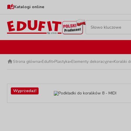
Katalogi online
Strona główna
»
Edufit
»
Plastyka
»
Elementy dekoracyjne
»
Koraliki
Wyprzedaż!