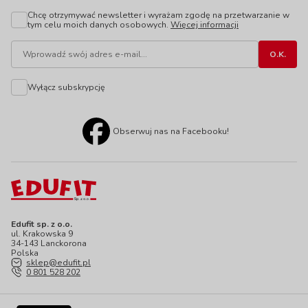
Chcę otrzymywać newsletter i wyrażam zgodę na przetwarzanie w
tym celu moich danych osobowych.
Więcej informacji
Wyłącz subskrypcję
Obserwuj nas na Facebooku!
Edufit sp. z o.o.
ul. Krakowska 9
34-143 Lanckorona
Polska
sklep@edufit.pl
0 801 528 202