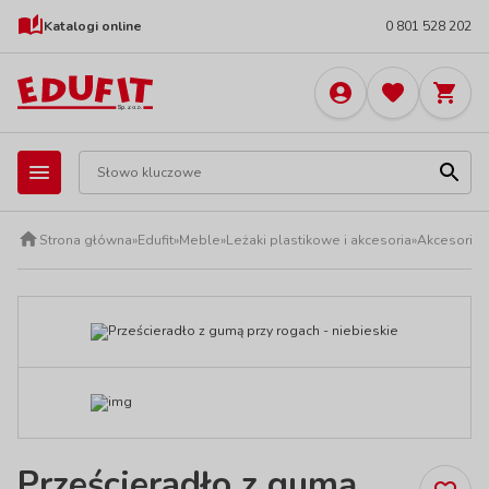
Katalogi online
0 801 528 202
Strona główna
»
Edufit
»
Meble
»
Leżaki plastikowe i akcesoria
»
Akcesoria 
Prześcieradło z gumą