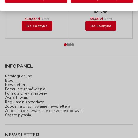
kod: EDF900100
kod: TJ301
Dostępność
do 7 dni
Dostępność
W magazynie
do 5 dni
419,00 zł
35,00 zł
z VAT
z VAT
Do koszyka
Do koszyka
INFOPANEL
Katalogi online
Blog
Newsletter
Formularz zamówienia
Formularz reklamacyjny
Zwrot towaru
Regulamin sprzedaży
Zgoda na otrzymywanie newslettera
Zgoda na przetwarzanie danych osobowych
Częste pytania
NEWSLETTER