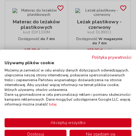
Materac do leżaków
Leżak plastikowy -
plastikowych
czerwony
kod: EDF1330M
kod: DL89311
Dostępność
do 7 dni
Dostępność
W magazynie
do 7 dni
135,00 zł
159,00 zł
z VAT
z VAT
Do koszyka
Do koszyka
Polityka prywatności
Używamy plików cookie
Możemy je zamieścić w celu analizy danych dotyczących odwiedzających,
ulepszenia naszej strony internetowej, pokazania spersonalizowanych
treści i zapewnienia Państwu wspaniałego doświadczenia na stronie
internetowej. Aby uzyskać więcej informacji na temat plików cookie,
Polecamy
których używamy, otwórz ustawienia.
Dane są gromadzone w celu personalizacji reklam i pomiaru skuteczności
kampanii reklamowych. Dane mogą być udostępniane Google LLC, więcej
informacji można znaleźć
tutaj
.
Pokrowiec na
Prześcieradło z
Akceptuj wszystko
plastikowe
gumą przy rogach -
łóżeczka
białe
Dostosuj
Nie zgadzam się