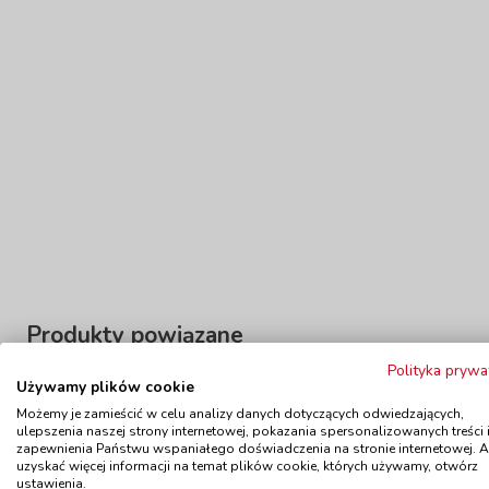
Produkty powiązane
Polityka prywa
Używamy plików cookie
Możemy je zamieścić w celu analizy danych dotyczących odwiedzających,
ulepszenia naszej strony internetowej, pokazania spersonalizowanych treści 
Zabawka manipulacyjna - Ubieranie
zapewnienia Państwu wspaniałego doświadczenia na stronie internetowej. 
kod: BN88101
uzyskać więcej informacji na temat plików cookie, których używamy, otwórz
Dostępność
do 14 dni
ustawienia.