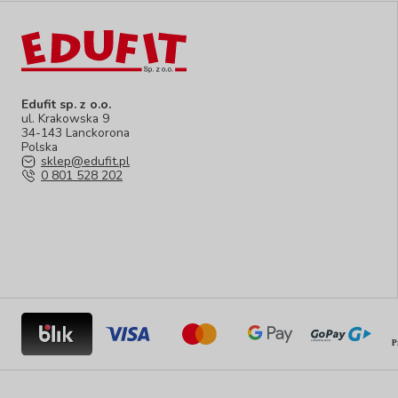
Edufit sp. z o.o.
ul. Krakowska 9
34-143 Lanckorona
Polska
sklep@edufit.pl
0 801 528 202