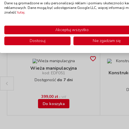
Dane są gromadzone w celu personalizacji reklam i pomiaru skuteczności k
89,00 zł
z VAT
reklamowych. Dane mogą być udostępniane Google LLC, więcej informacji 
Do koszyka
znaleźć
tutaj
.
Akceptuj wszystko
Polecamy
Dostosuj
Nie zgadzam się
Wieża manipulacyjna
Konstruk
kod: EDF051
Dostępność
do 7 dni
D
399,00 zł
z VAT
Do koszyka