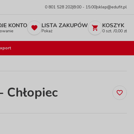
0 801 528 202
|
8:00 - 15:00
|
sklep@edufit.pl
JE KONTO
LISTA ZAKUPÓW
KOSZYK
owanie
Pokaż
0
szt. /
0,00
zł
xport
- Chłopiec