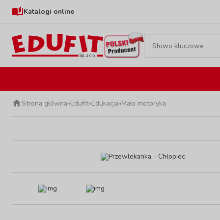
Katalogi online
Strona główna
»
Edufit
»
Edukacja
»
Mała motoryka