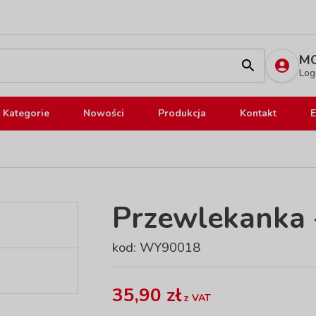
MO
Log
Kategorie
Nowości
Produkcja
Kontakt
E
Przewlekanka 
kod: WY90018
35,90 zł
z VAT