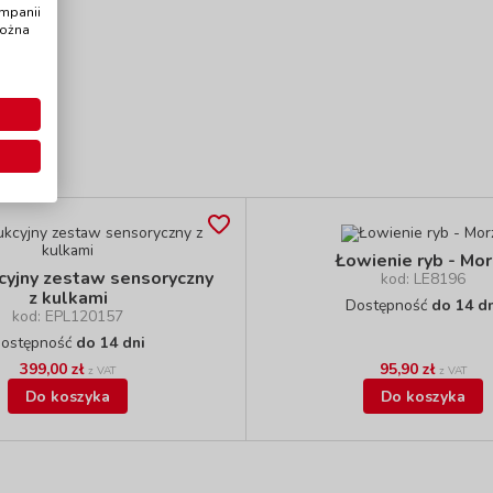
ampanii
można
Łowienie ryb - Mo
cyjny zestaw sensoryczny
kod: LE8196
z kulkami
Dostępność
do 14 d
kod: EPL120157
ostępność
do 14 dni
399,00 zł
95,90 zł
z VAT
z VAT
Do koszyka
Do koszyka