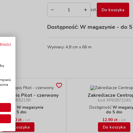
szt.
Do koszyka
Dostępność:
W magazynie
- do 5
tności
Wymiary: 4,8 cm x 66 m
i
Aby
ampanii
można
 długopis Pilot - czerwony
Zakreślacze Centr
kod: JR5215R
kod: KP63872240
stępność
W magazynie
Dostępność
W magazy
do 5 dni
do 5 dni
14,90 zł
12,90 zł
z VAT
z VAT
Do koszyka
Do koszyka