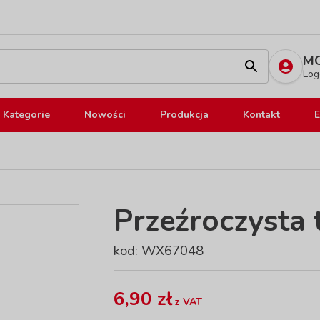
MO
Log
Kategorie
Nowości
Produkcja
Kontakt
E
Przeźroczysta 
kod: WX67048
6,90 zł
z VAT