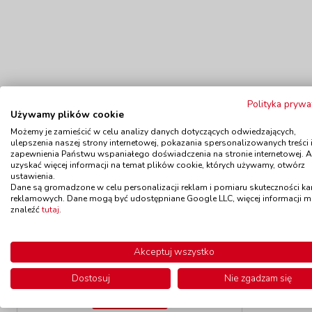
Polityka prywa
Używamy plików cookie
Możemy je zamieścić w celu analizy danych dotyczących odwiedzających,
ulepszenia naszej strony internetowej, pokazania spersonalizowanych treści 
zapewnienia Państwu wspaniałego doświadczenia na stronie internetowej. 
Polecamy
uzyskać więcej informacji na temat plików cookie, których używamy, otwórz
ustawienia.
Dane są gromadzone w celu personalizacji reklam i pomiaru skuteczności k
reklamowych. Dane mogą być udostępniane Google LLC, więcej informacji 
znaleźć
tutaj
.
Markery z cienkim końcem, 4 sztuki
Ścieralny
kod: KP63728114
Akceptuj wszystko
Dostępność
W magazynie
Do
do 5 dni
Dostosuj
Nie zgadzam się
9,90 zł
z VAT
Do koszyka