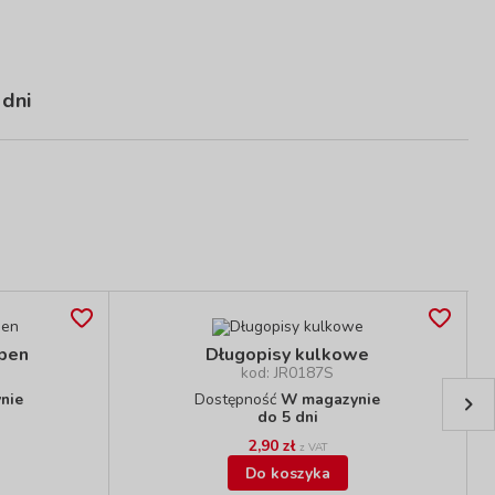
 dni
open
Długopisy kulkowe
kod: JR0187S
nie
Dostępność
W magazynie
do 5 dni
2,90 zł
z VAT
Do koszyka