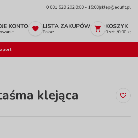
0 801 528 202
|
8:00 - 15:00
|
sklep@edufit.pl
JE KONTO
LISTA ZAKUPÓW
KOSZYK
owanie
Pokaż
0
szt. /
0,00
zł
xport
taśma klejąca