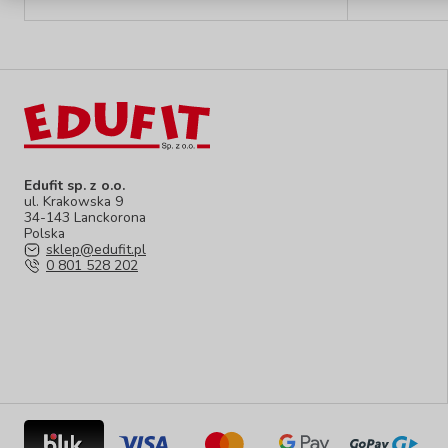
Edufit sp. z o.o.
ul. Krakowska 9
34-143 Lanckorona
Polska
sklep@edufit.pl
0 801 528 202