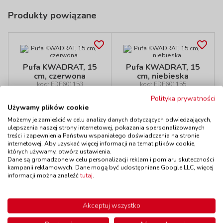
Produkty powiązane
Pufa KWADRAT, 15
Pufa KWADRAT, 15
cm, czerwona
cm, niebieska
kod: EDF601153
kod: EDF601155
Dostępność
do 7 dni
Dostępność
do 7 dni
Polityka prywatności
109,00 zł
109,00 zł
Używamy plików cookie
z VAT
z VAT
Do koszyka
Do koszyka
Możemy je zamieścić w celu analizy danych dotyczących odwiedzających,
ulepszenia naszej strony internetowej, pokazania spersonalizowanych
treści i zapewnienia Państwu wspaniałego doświadczenia na stronie
internetowej. Aby uzyskać więcej informacji na temat plików cookie,
których używamy, otwórz ustawienia.
Dane są gromadzone w celu personalizacji reklam i pomiaru skuteczności
kampanii reklamowych. Dane mogą być udostępniane Google LLC, więcej
Polecamy
informacji można znaleźć
tutaj
.
Akceptuj wszystko
Pufa OKRĄG,