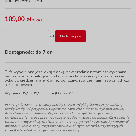
kod: EDF601154
109,00 zł
z VAT
szt.
Do koszyka
Dostępność:
do 7 dni
Pufa wypełniona jest lekką pianką, powierzchnia natomiast wykonana
jest z materiału imitującego skórę, który łatwo się czyści. Świetna nie
tylko do siedzenia, ale również do różnych ćwiczeń gimnastycznych czy
też sportowych.
Wymiary: 39,5 x 39,5 x 15 cm (D x S x W)
Nasze pokrowce z ekoskóry należy czyścić miękką ściereczką zwilżoną
letnią wodą. W przypadku większych zabrudzeń można użyć niewielkiej
ilości łagodnego detergentu, np. płynu do naczyń. Po czyszczeniu
powierzchnię należy przemyć czystą wodą i wytrzeć do sucha. Czyszczenie
powinno odbywać się delikatnie, bez mocnego tarcia. Nie należy stosować
alkoholu, wybielaczy, rozpuszczalników, silnych środków czyszczących,
szorstkich gąbek ani czyszczenia parą wodną.