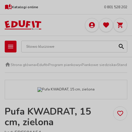
Katalogi online
0 801 528 202
Strona główna
»
Edufit
»
Program piankowy
»
Piankowe siedziska
»
Standard
Pufa KWADRAT, 15
cm, zielona