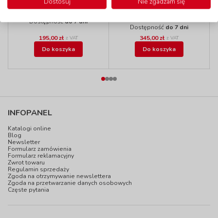
Fotel SOFT Relax,
Dostosuj
Nie zgadzam się
niebieska
dla 1 dziecka, szary
kod: EDF501305
kod: EDF90107
Dostępność
do 7 dni
Dostępność
do 7 dni
195,00 zł
345,00 zł
z VAT
z VAT
Do koszyka
Do koszyka
INFOPANEL
Katalogi online
Blog
Newsletter
Formularz zamówienia
Formularz reklamacyjny
Zwrot towaru
Regulamin sprzedaży
Zgoda na otrzymywanie newslettera
Zgoda na przetwarzanie danych osobowych
Częste pytania