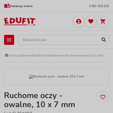
Katalogi online
0 801 528 202
Strona główna
»
Edufit
»
Plastyka
»
Elementy dekoracyjne
»
Oczy, rafia
Ruchome oczy -
owalne, 10 x 7 mm