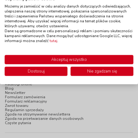
czerwona
kolorowe
Możemy je zamieścić w celu analizy danych dotyczących odwiedzających,
kod: FL9020
kod: AP2049/SCE
ulepszenia naszej strony internetowej, pokazania spersonalizowanych
Dostępność
W magazynie
Dostępność
W magazynie
treści i zapewnienia Państwu wspaniałego doświadczenia na stronie
do 5 dni
do 5 dni
internetowej. Aby uzyskać więcej informacji na temat plików cookie,
których używamy, otwórz ustawienia.
9,90 zł
45,90 zł
z VAT
z VAT
Dane są gromadzone w celu personalizacji reklam i pomiaru skuteczności
Do koszyka
Do koszyka
kampanii reklamowych. Dane mogą być udostępniane Google LLC, więcej
informacji można znaleźć
tutaj
.
Akceptuj wszystko
Dostosuj
Nie zgadzam się
INFOPANEL
Katalogi online
Blog
Newsletter
Formularz zamówienia
Formularz reklamacyjny
Zwrot towaru
Regulamin sprzedaży
Zgoda na otrzymywanie newslettera
Zgoda na przetwarzanie danych osobowych
Częste pytania