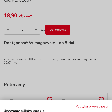
kod: FL751007
18,90 zł
z VAT
szt.
Do koszyka
Dostępność:
W magazynie
- do 5 dni
Zestaw zawiera 100 sztuk ruchomych, owalnych oczu o wymiarze
10x7mm.
Polecamy
Polityka prywatności
Rafia naturalna -
Ruchome oczy
Używamy plików cookie