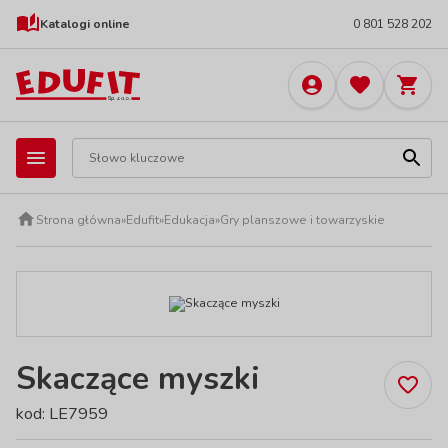
Katalogi online
0 801 528 202
Strona główna
»
Edufit
»
Edukacja
»
Gry planszowe i towarzyskie
Skaczące myszki
kod: LE7959