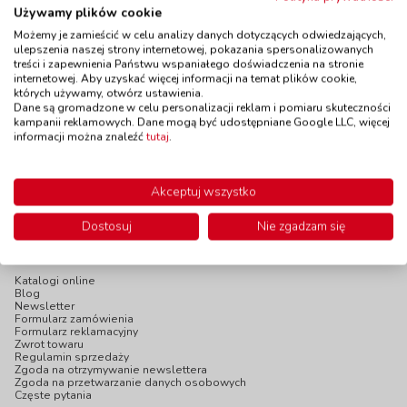
Używamy plików cookie
do 5 dni
do 5 dni
Możemy je zamieścić w celu analizy danych dotyczących odwiedzających,
ulepszenia naszej strony internetowej, pokazania spersonalizowanych
treści i zapewnienia Państwu wspaniałego doświadczenia na stronie
internetowej. Aby uzyskać więcej informacji na temat plików cookie,
których używamy, otwórz ustawienia.
Dane są gromadzone w celu personalizacji reklam i pomiaru skuteczności
139,00 zł
125,00 zł
z VAT
z VAT
kampanii reklamowych. Dane mogą być udostępniane Google LLC, więcej
Do koszyka
Do koszyka
informacji można znaleźć
tutaj
.
Akceptuj wszystko
Dostosuj
Nie zgadzam się
INFOPANEL
Katalogi online
Blog
Newsletter
Formularz zamówienia
Formularz reklamacyjny
Zwrot towaru
Regulamin sprzedaży
Zgoda na otrzymywanie newslettera
Zgoda na przetwarzanie danych osobowych
Częste pytania