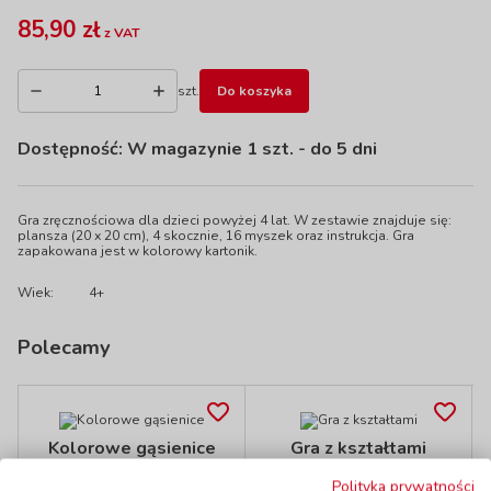
85,90 zł
z VAT
szt.
Do koszyka
Dostępność:
W magazynie 1 szt.
- do 5 dni
Gra zręcznościowa dla dzieci powyżej 4 lat. W zestawie znajduje się:
plansza (20 x 20 cm), 4 skocznie, 16 myszek oraz instrukcja. Gra
zapakowana jest w kolorowy kartonik.
Wiek:
4+
Polecamy
Kolorowe gąsienice
Gra z kształtami
kod: BE22480
kod: BE22470
Polityka prywatności
Dostępność
W magazynie
Dostępność
W magazynie