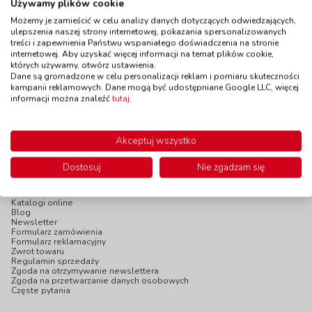
Używamy plików cookie
Łącznik kół - 10 szt.
Kładka
kod: IT112
kod: VN50984
Możemy je zamieścić w celu analizy danych dotyczących odwiedzających,
ulepszenia naszej strony internetowej, pokazania spersonalizowanych
Dostępność
W magazynie
Dostępność
do 21 dni
treści i zapewnienia Państwu wspaniałego doświadczenia na stronie
do 5 dni
internetowej. Aby uzyskać więcej informacji na temat plików cookie,
których używamy, otwórz ustawienia.
49,90 zł
82,90 zł
z VAT
z VAT
Dane są gromadzone w celu personalizacji reklam i pomiaru skuteczności
kampanii reklamowych. Dane mogą być udostępniane Google LLC, więcej
Do koszyka
Do koszyka
informacji można znaleźć
tutaj
.
Akceptuj wszystko
Dostosuj
Nie zgadzam się
INFOPANEL
Katalogi online
Blog
Newsletter
Formularz zamówienia
Formularz reklamacyjny
Zwrot towaru
Regulamin sprzedaży
Zgoda na otrzymywanie newslettera
Zgoda na przetwarzanie danych osobowych
Częste pytania