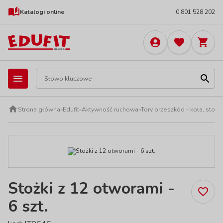
Katalogi online
0 801 528 202
Strona główna
»
Edufit
»
Aktywność ruchowa
»
Tory przeszkód - koła, stożki
Stożki z 12 otworami -
6 szt.