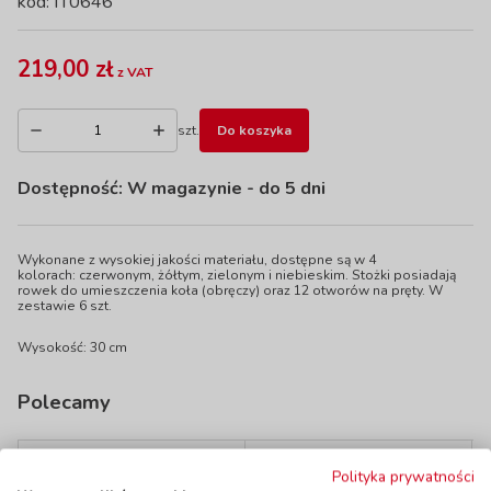
kod: IT0646
219,00 zł
z VAT
szt.
Do koszyka
Dostępność:
W magazynie
- do 5 dni
Wykonane z wysokiej jakości materiału, dostępne są w 4
kolorach: czerwonym, żółtym, zielonym i niebieskim. Stożki posiadają
rowek do umieszczenia koła (obręczy) oraz 12 otworów na pręty. W
zestawie 6 szt.
Wysokość: 30 cm
Polecamy
Polityka prywatności