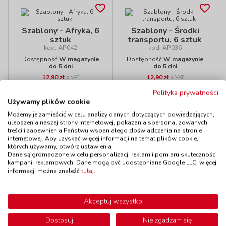
Szablony - Afryka, 6
Szablony - Środki
sztuk
transportu, 6 sztuk
kod: AP042
kod: AP036
Dostępność
W magazynie
Dostępność
W magazynie
do 5 dni
do 5 dni
12,90 zł
12,90 zł
z VAT
z VAT
Do koszyka
Do koszyka
Polityka prywatności
Używamy plików cookie
Możemy je zamieścić w celu analizy danych dotyczących odwiedzających,
ulepszenia naszej strony internetowej, pokazania spersonalizowanych
treści i zapewnienia Państwu wspaniałego doświadczenia na stronie
internetowej. Aby uzyskać więcej informacji na temat plików cookie,
Polecamy
których używamy, otwórz ustawienia.
Dane są gromadzone w celu personalizacji reklam i pomiaru skuteczności
kampanii reklamowych. Dane mogą być udostępniane Google LLC, więcej
informacji można znaleźć
tutaj
.
Szablony - Święta
Naklejki żywiczne -
kod: KH9824001
Akceptuj wszystko
Zestaw 9
Dostępność
W magazynie
kod: FL16201
3 szt.
Dostosuj
Nie zgadzam się
do 5 dni
Dostępność
W magazynie