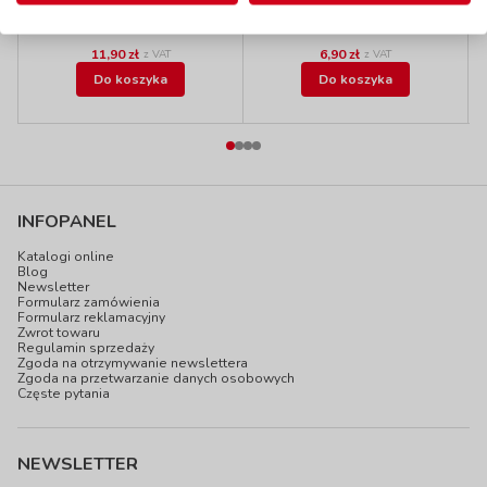
do 7 dni
W magazynie:
8 szt.
11,90 zł
6,90 zł
z VAT
z VAT
Do koszyka
Do koszyka
INFOPANEL
Katalogi online
Blog
Newsletter
Formularz zamówienia
Formularz reklamacyjny
Zwrot towaru
Regulamin sprzedaży
Zgoda na otrzymywanie newslettera
Zgoda na przetwarzanie danych osobowych
Częste pytania
NEWSLETTER