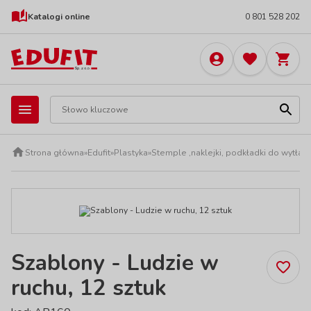
Katalogi online
0 801 528 202
Strona główna
»
Edufit
»
Plastyka
»
Stemple ,naklejki, podkładki do wytłacz
Szablony - Ludzie w
ruchu, 12 sztuk