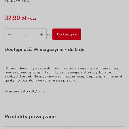
kod: AP160
32,90 zł
z VAT
szt.
Do koszyka
Dostępność:
W magazynie
- do 5 dni
Różnorodne motywy szablonów umożliwiają wykonanie interesujących
prac za pomocą różnych technik, np.: używając gąbek, pędzli albo
zwykłych kredek. Na uzyskany wzór można nalepić np.: papier, materiał
gąbkę itp. Szablony wykonane są z plastiku.
Wymiary: 19,5 x 20,5 cm
Produkty powiązane