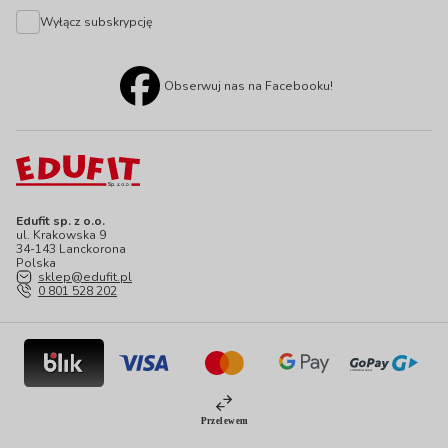
Wyłącz subskrypcję
Obserwuj nas na Facebooku!
Edufit sp. z o.o.
ul. Krakowska 9
34-143 Lanckorona
Polska
sklep@edufit.pl
0 801 528 202