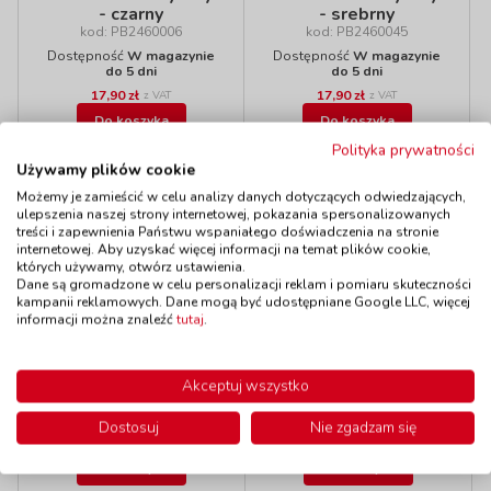
- czarny
- srebrny
kod: PB2460006
kod: PB2460045
Dostępność
W magazynie
Dostępność
W magazynie
do 5 dni
do 5 dni
17,90 zł
17,90 zł
z VAT
z VAT
Do koszyka
Do koszyka
Polityka prywatności
Używamy plików cookie
Możemy je zamieścić w celu analizy danych dotyczących odwiedzających,
Polecamy
ulepszenia naszej strony internetowej, pokazania spersonalizowanych
treści i zapewnienia Państwu wspaniałego doświadczenia na stronie
internetowej. Aby uzyskać więcej informacji na temat plików cookie,
których używamy, otwórz ustawienia.
Wyprzedaż!
Dane są gromadzone w celu personalizacji reklam i pomiaru skuteczności
kampanii reklamowych. Dane mogą być udostępniane Google LLC, więcej
Koraliki - Zwierzęta
informacji można znaleźć
tutaj
.
Plastikowe igły- 32
kod: PB2470722
sztuki
Dostępność
W magazynie
kod: FL2399
do 7 dni
Akceptuj wszystko
W magazynie:
11 szt.
Dostępność
W magazynie
2 szt.
do 5 dni
Dostosuj
Nie zgadzam się
51,90 zł
15,90 zł
z VAT
z VAT
Do koszyka
Do koszyka