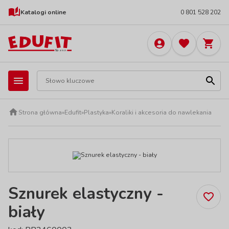
Katalogi online
0 801 528 202
Strona główna
»
Edufit
»
Plastyka
»
Koraliki i akcesoria do nawlekania
Sznurek elastyczny -
biały