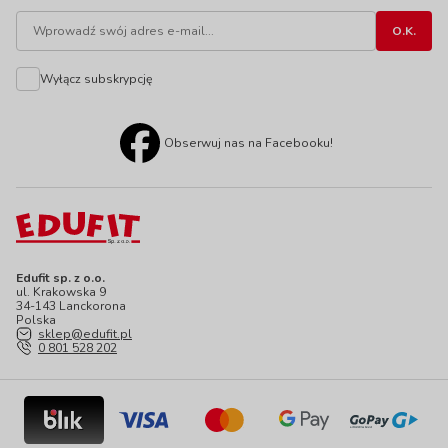
Wyłącz subskrypcję
Obserwuj nas na Facebooku!
Edufit sp. z o.o.
ul. Krakowska 9
34-143 Lanckorona
Polska
sklep@edufit.pl
0 801 528 202