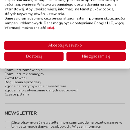
62,90 zł
55,90 zł
z VAT
z VAT
treści i zapewnienia Państwu wspaniałego doświadczenia na stronie
internetowej. Aby uzyskać więcej informacji na temat plików cookie,
Do koszyka
Do koszyka
których używamy, otwórz ustawienia.
Dane są gromadzone w celu personalizacji reklam i pomiaru skuteczności
kampanii reklamowych. Dane mogą być udostępniane Google LLC, więcej
informacji można znaleźć
tutaj
.
Akceptuj wszystko
INFOPANEL
Dostosuj
Nie zgadzam się
Katalogi online
Blog
Newsletter
Formularz zamówienia
Formularz reklamacyjny
Zwrot towaru
Regulamin sprzedaży
Zgoda na otrzymywanie newslettera
Zgoda na przetwarzanie danych osobowych
Częste pytania
NEWSLETTER
Chcę otrzymywać newsletter i wyrażam zgodę na przetwarzanie w
tym celu moich danych osobowych.
Więcej informacji