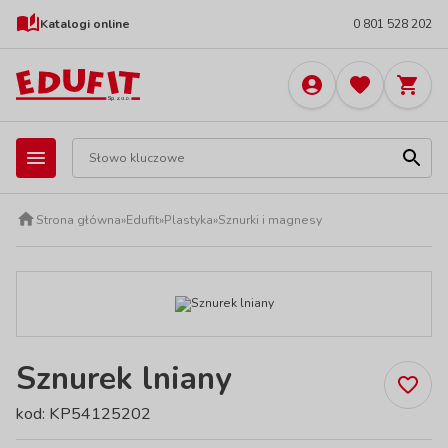
Katalogi online
0 801 528 202
Strona główna
»
Edufit
»
Plastyka
»
Sznurki i magnesy
Sznurek lniany
kod: KP54125202