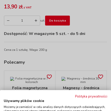
13,90 zł
z VAT
szt.
Do koszyka
Dostępność:
W magazynie 5 szt.
- do 5 dni
Cena za 1 sztukę. Waga: 200 g
Polecamy
Folia magnetyczna
Magnesy - średnica
w 7 kolorach
30 mm
Polityka prywatności
kod: VN73488
kod: VN77657
Używamy plików cookie
Dostępność
W magazynie
Dostępność
W magazynie
3 szt.
1 szt.
Możemy je zamieścić w celu analizy danych dotyczących odwiedzających,
do 5 dni
do 5 dni
ulepszenia naszej strony internetowej, pokazania spersonalizowanych