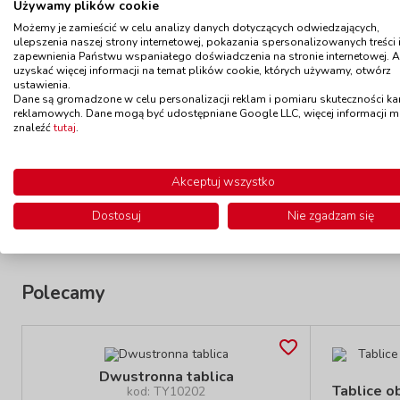
Używamy plików cookie
Możemy je zamieścić w celu analizy danych dotyczących odwiedzających,
ulepszenia naszej strony internetowej, pokazania spersonalizowanych treści 
zapewnienia Państwu wspaniałego doświadczenia na stronie internetowej. 
uzyskać więcej informacji na temat plików cookie, których używamy, otwórz
ustawienia.
Tablice obrotowe na kółkach -
Dane są gromadzone w celu personalizacji reklam i pomiaru skuteczności k
biała / zielona
reklamowych. Dane mogą być udostępniane Google LLC, więcej informacji 
kod: YC005GW
znaleźć
tutaj
.
Dostępność
W magazynie
do 7 dni
559,00 zł
Akceptuj wszystko
z VAT
Do koszyka
Dostosuj
Nie zgadzam się
Polecamy
Dwustronna tablica
Tablice o
kod: TY10202