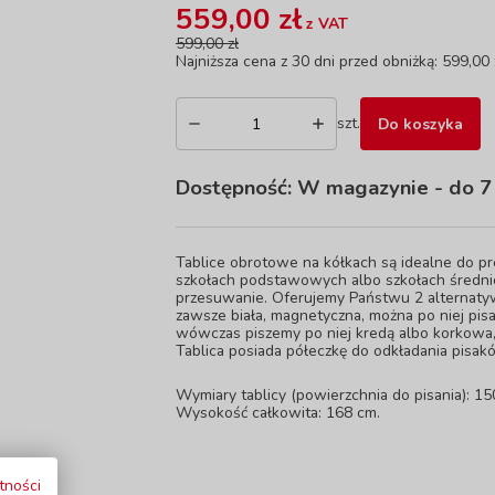
559,00 zł
z VAT
599,00 zł
Najniższa cena z 30 dni przed obniżką: 599,00 
szt.
Do koszyka
Dostępność:
W magazynie
- do 7
Tablice obrotowe na kółkach są idealne do pr
szkołach podstawowych albo szkołach średnich
przesuwanie. Oferujemy Państwu 2 alternatywy,
zawsze biała, magnetyczna, można po niej pisa
wówczas piszemy po niej kredą albo korkowa
Tablica posiada półeczkę do odkładania pisakó
Wymiary tablicy (powierzchnia do pisania): 15
Wysokość całkowita: 168 cm.
tności