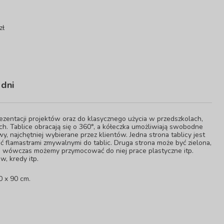
zł
 dni
ezentacji projektów oraz do klasycznego użycia w przedszkolach,
. Tablice obracają się o 360°, a kółeczka umożliwiają swobodne
 najchętniej wybierane przez klientów. Jedna strona tablicy jest
ć flamastrami zmywalnymi do tablic. Druga strona może być zielona,
, wówczas możemy przymocować do niej prace plastyczne itp.
w, kredy itp.
0 x 90 cm.