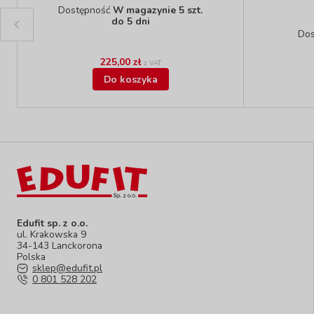
Dostępność
W magazynie 5 szt.
do 5 dni
Do
225,00 zł
z VAT
Do koszyka
Edufit sp. z o.o.
ul. Krakowska 9
34-143 Lanckorona
Polska
sklep@edufit.pl
0 801 528 202