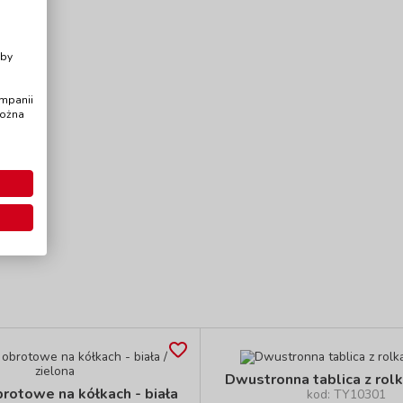
i
Aby
ampanii
można
Dwustronna tablica z rolk
brotowe na kółkach - biała
kod: TY10301