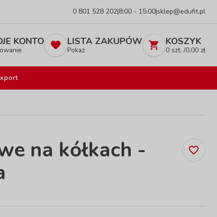
0 801 528 202
|
8:00 - 15:00
|
sklep@edufit.pl
JE KONTO
LISTA ZAKUPÓW
KOSZYK
owanie
Pokaż
0
szt. /
0,00
zł
xport
we na kółkach -
a