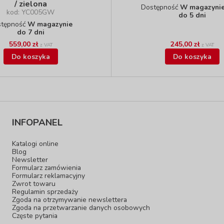
/ zielona
Dostępność
W magazynie 
kod: YC005GW
do 5 dni
stępność
W magazynie
do 7 dni
559,00 zł
245,00 zł
z VAT
z VAT
Do koszyka
Do koszyka
INFOPANEL
Katalogi online
Blog
Newsletter
Formularz zamówienia
Formularz reklamacyjny
Zwrot towaru
Regulamin sprzedaży
Zgoda na otrzymywanie newslettera
Zgoda na przetwarzanie danych osobowych
Częste pytania