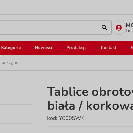
MO
Log
Kategorie
Nowości
Produkcja
Kontakt
E
ofunkcyjne
Tablice obroto
biała / korkow
kod: YC005WK