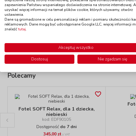
zapewnienia Państwu wspaniałego doświadczenia na stronie internetowej. 
uzyskać więcej informacji na temat plików cookie, których używamy, otwórz
Pufa KWADRAT, 30 cm, czerwona
Puf
ustawienia.
kod: EDF601303
Dane są gromadzone w celu personalizacji reklam i pomiaru skuteczności k
reklamowych. Dane mogą być udostępniane Google LLC, więcej informacji 
Dostępność
do 7 dni
znaleźć
tutaj
.
165,00 zł
z VAT
Do koszyka
Akceptuj wszystko
Dostosuj
Nie zgadzam się
Polecamy
Fot
Fotel SOFT Relax, dla 1 dziecka,
niebieski
kod: EDF90105
Dostępność
do 7 dni
345,00 zł
z VAT