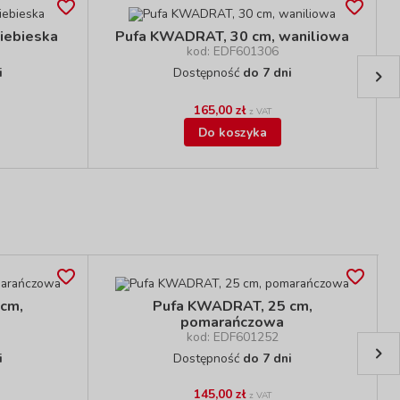
iebieska
Pufa KWADRAT, 30 cm, waniliowa
kod: EDF601306
i
Dostępność
do 7 dni
165,00 zł
z VAT
Do koszyka
cm,
Pufa KWADRAT, 25 cm,
pomarańczowa
kod: EDF601252
i
Dostępność
do 7 dni
145,00 zł
z VAT