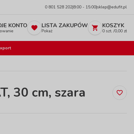
0 801 528 202
|
8:00 - 15:00
|
sklep@edufit.pl
JE KONTO
LISTA ZAKUPÓW
KOSZYK
owanie
Pokaż
0
szt. /
0,00
zł
xport
 30 cm, szara