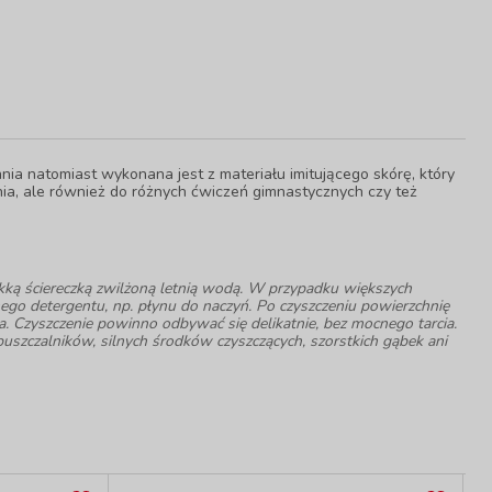
nia natomiast wykonana jest z materiału imitującego skórę, który
enia, ale również do różnych ćwiczeń gimnastycznych czy też
kką ściereczką zwilżoną letnią wodą. W przypadku większych
nego detergentu, np. płynu do naczyń. Po czyszczeniu powierzchnię
. Czyszczenie powinno odbywać się delikatnie, bez mocnego tarcia.
puszczalników, silnych środków czyszczących, szorstkich gąbek ani