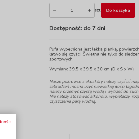
szt.
Do koszyka
Dostępność:
do 7 dni
Pufa wypełniona jest lekką pianką, powierzch
łatwo się czyści. Świetna nie tylko do siedz
sportowych.
Wymiary: 39,5 x 39,5 x 30 cm (D x S x W)
Nasze pokrowce z ekoskóry należy czyścić mię
zabrudzeń można użyć niewielkiej ilości łagod
należy przemyć czystą wodą i wytrzeć do sucha
Nie należy stosować alkoholu, wybielaczy, roz
czyszczenia parą wodną.
tności
i