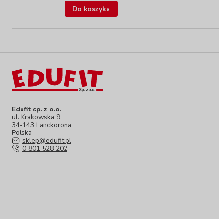
Do koszyka
Edufit sp. z o.o.
ul. Krakowska 9
34-143 Lanckorona
Polska
sklep@edufit.pl
0 801 528 202