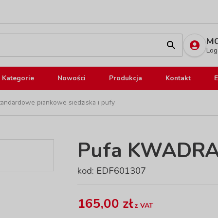
MO
Log
Kategorie
Nowości
Produkcja
Kontakt
E
tandardowe piankowe siedziska i pufy
Pufa KWADRAT,
kod: EDF601307
165,00 zł
z VAT