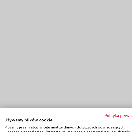
Produkty powiązane
Polityka prywa
Używamy plików cookie
Możemy je zamieścić w celu analizy danych dotyczących odwiedzających,
ulepszenia naszej strony internetowej, pokazania spersonalizowanych treści 