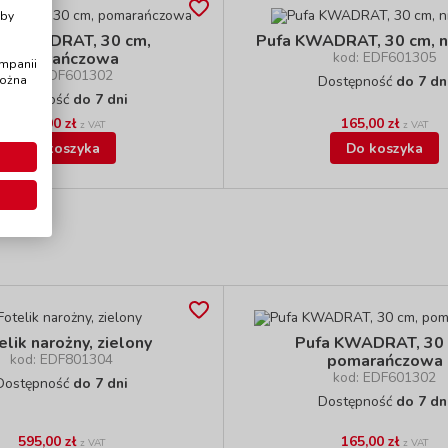
Aby
a KWADRAT, 30 cm,
Pufa KWADRAT, 30 cm, n
pomarańczowa
kod: EDF601305
ampanii
kod: EDF601302
można
Dostępność
do 7 dn
Dostępność
do 7 dni
165,00 zł
165,00 zł
z VAT
z VAT
Do koszyka
Do koszyka
elik narożny, zielony
Pufa KWADRAT, 30 
kod: EDF801304
pomarańczowa
kod: EDF601302
Dostępność
do 7 dni
Dostępność
do 7 dn
595,00 zł
165,00 zł
z VAT
z VAT