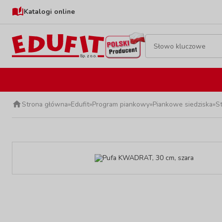
Katalogi online
Strona główna
»
Edufit
»
Program piankowy
»
Piankowe siedziska
»
S