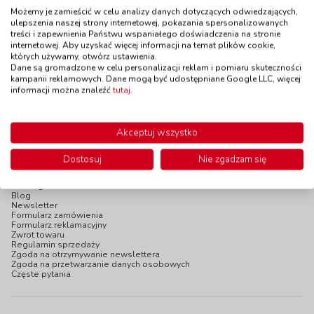
kod: ID95149
kod: AP2095PSTC
Możemy je zamieścić w celu analizy danych dotyczących odwiedzających,
ulepszenia naszej strony internetowej, pokazania spersonalizowanych
Dostępność
W magazynie
Dostępność
W magazynie
treści i zapewnienia Państwu wspaniałego doświadczenia na stronie
do 5 dni
do 5 dni
internetowej. Aby uzyskać więcej informacji na temat plików cookie,
11,90 zł
35,90 zł
z VAT
z VAT
których używamy, otwórz ustawienia.
Dane są gromadzone w celu personalizacji reklam i pomiaru skuteczności
Do koszyka
Do koszyka
kampanii reklamowych. Dane mogą być udostępniane Google LLC, więcej
informacji można znaleźć
tutaj
.
Akceptuj wszystko
Dostosuj
Nie zgadzam się
INFOPANEL
Katalogi online
Blog
Newsletter
Formularz zamówienia
Formularz reklamacyjny
Zwrot towaru
Regulamin sprzedaży
Zgoda na otrzymywanie newslettera
Zgoda na przetwarzanie danych osobowych
Częste pytania