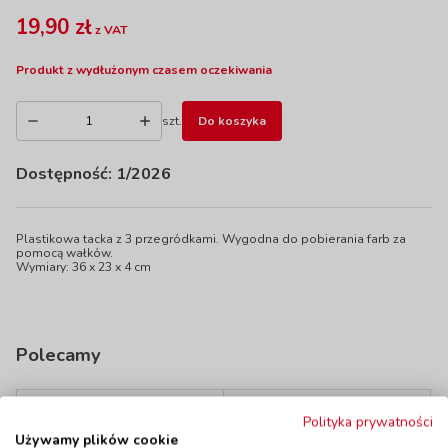
19,90 zł
z VAT
Produkt z wydłużonym czasem oczekiwania
szt.
Do koszyka
Dostępność:
1/2026
Plastikowa tacka z 3 przegródkami. Wygodna do pobierania farb za
pomocą wałków.
Wymiary: 36 x 23 x 4 cm
Polecamy
Polityka prywatności
Używamy plików cookie
Kubek na pędzelki
Tacki do farb