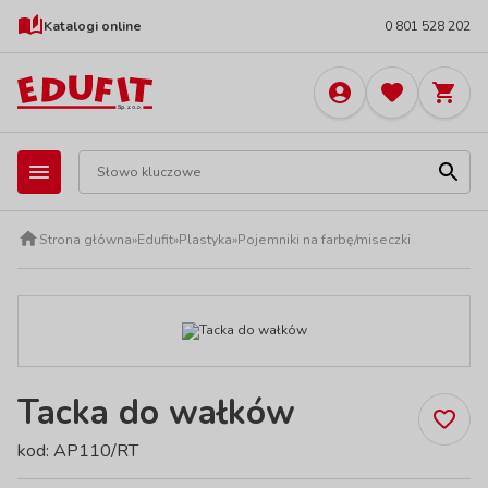
Katalogi online
0 801 528 202
Strona główna
»
Edufit
»
Plastyka
»
Pojemniki na farbę/miseczki
Tacka do wałków
kod: AP110/RT