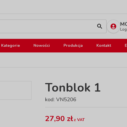
MO
Log
Kategorie
Nowości
Produkcja
Kontakt
E
Tonblok 1
kod: VN5206
27,90 zł
z VAT