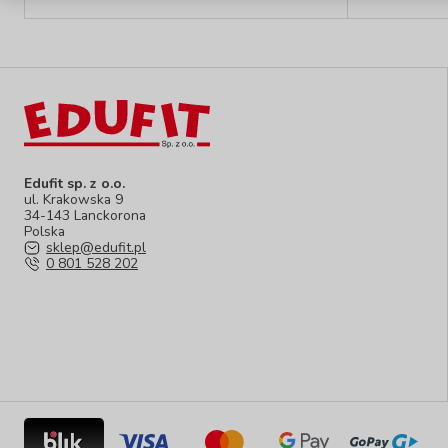
Edufit sp. z o.o.
ul. Krakowska 9
34-143 Lanckorona
Polska
sklep@edufit.pl
0 801 528 202