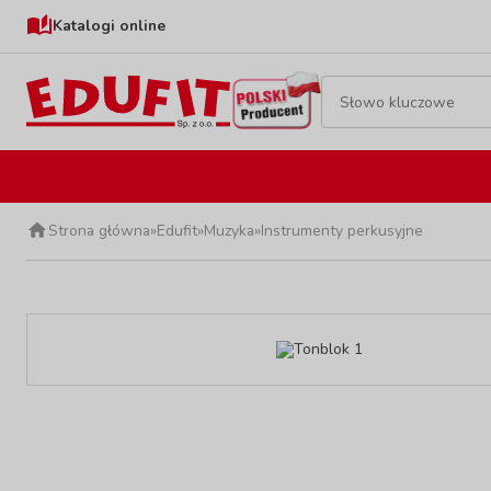
Katalogi online
Strona główna
»
Edufit
»
Muzyka
»
Instrumenty perkusyjne