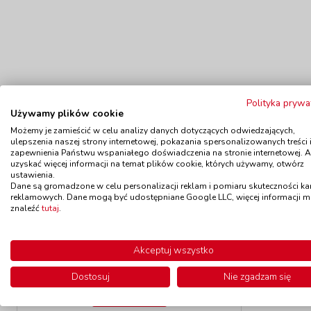
Polityka prywa
Używamy plików cookie
Możemy je zamieścić w celu analizy danych dotyczących odwiedzających,
ulepszenia naszej strony internetowej, pokazania spersonalizowanych treści 
zapewnienia Państwu wspaniałego doświadczenia na stronie internetowej. 
Polecamy
uzyskać więcej informacji na temat plików cookie, których używamy, otwórz
ustawienia.
Dane są gromadzone w celu personalizacji reklam i pomiaru skuteczności k
reklamowych. Dane mogą być udostępniane Google LLC, więcej informacji 
znaleźć
tutaj
.
Trójkąt
kod: GI733/L10
Akceptuj wszystko
Dostępność
W magazynie 3 szt.
Do
do 5 dni
Dostosuj
Nie zgadzam się
109,00 zł
z VAT
Do koszyka