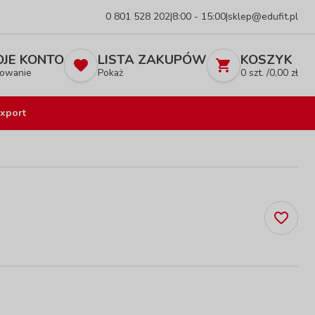
0 801 528 202
|
8:00 - 15:00
|
sklep@edufit.pl
JE KONTO
LISTA ZAKUPÓW
KOSZYK
owanie
Pokaż
0
szt. /
0,00
zł
xport