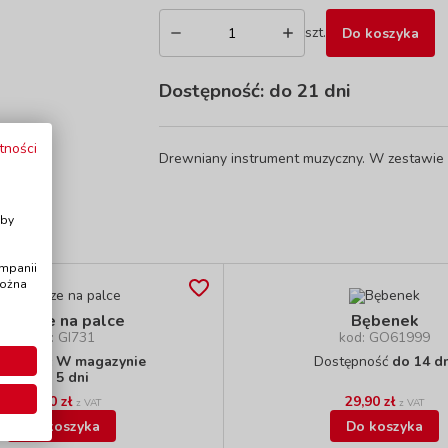
szt.
Do koszyka
Dostępność:
do 21 dni
tności
Drewniany instrument muzyczny. W zestawie z
i
Aby
ampanii
można
Talerze na palce
Bębenek
kod: GI731
kod: GO61999
stępność
W magazynie
Dostępność
do 14 d
do 5 dni
31,90 zł
29,90 zł
z VAT
z VAT
Do koszyka
Do koszyka