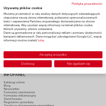
Polityka prywatności
Wiadukt z trzema
Używamy plików cookie
Kolejka z torem dla
łukami
samochodów -
Możemy je zamieścić w celu analizy danych dotyczących odwiedzających,
kod: DV21111
Wieś
ulepszenia naszej strony internetowej, pokazania spersonalizowanych
Dostępność
W magazynie
treści i zapewnienia Państwu wspaniałego doświadczenia na stronie
kod: DV21021
do 5 dni
internetowej. Aby uzyskać więcej informacji na temat plików cookie,
Dostępność
W magazynie
których używamy, otwórz ustawienia.
1 szt.
Dane są gromadzone w celu personalizacji reklam i pomiaru skuteczności
do 5 dni
kampanii reklamowych. Dane mogą być udostępniane Google LLC, więcej
75,90 zł
565,00 zł
z VAT
z VAT
informacji można znaleźć
tutaj
.
Do koszyka
Do koszyka
Akceptuj wszystko
Dostosuj
Nie zgadzam się
INFOPANEL
Katalogi online
Blog
Newsletter
Formularz zamówienia
Formularz reklamacyjny
Zwrot towaru
Regulamin sprzedaży
Zgoda na otrzymywanie newslettera