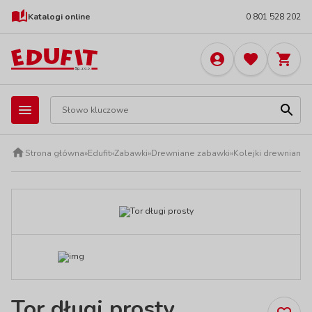
Katalogi online
0 801 528 202
Strona główna
»
Edufit
»
Zabawki
»
Drewniane zabawki
»
Kolejki drewniane
Tor długi prosty