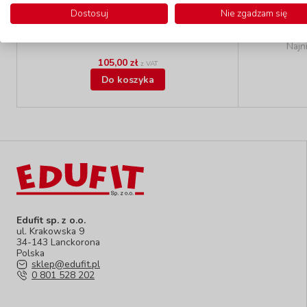
Dostosuj
Nie zgadzam się
Najn
105,00 zł
z VAT
Do koszyka
Edufit sp. z o.o.
ul. Krakowska 9
34-143 Lanckorona
Polska
sklep@edufit.pl
0 801 528 202