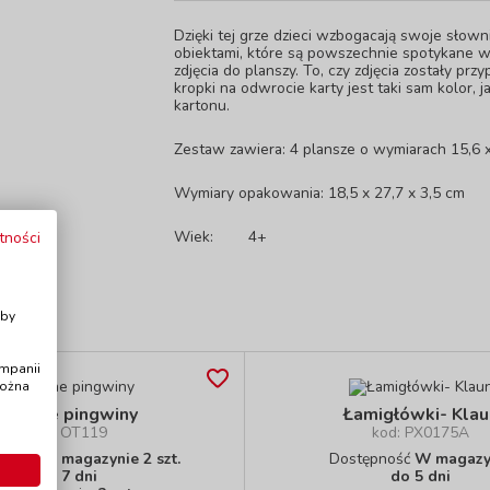
Dzięki tej grze dzieci wzbogacają swoje słown
obiektami, które są powszechnie spotykane 
zdjęcia do planszy. To, czy zdjęcia zostały p
kropki na odwrocie karty jest taki sam kolor, 
kartonu.
Zestaw zawiera: 4 plansze o wymiarach 15,6 x
Wymiary opakowania: 18,5 x 27,7 x 3,5 cm
Wiek:
4+
tności
i
Aby
ampanii
można
Głodne pingwiny
Łamigłówki- Klau
kod: OT119
kod: PX0175A
pność
W magazynie 2 szt.
Dostępność
W magazy
do 7 dni
do 5 dni