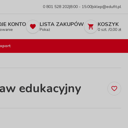
0 801 528 202
|
8:00 - 15:00
|
sklep@edufit.pl
JE KONTO
LISTA ZAKUPÓW
KOSZYK
owanie
Pokaż
0
szt. /
0,00
zł
xport
aw edukacyjny