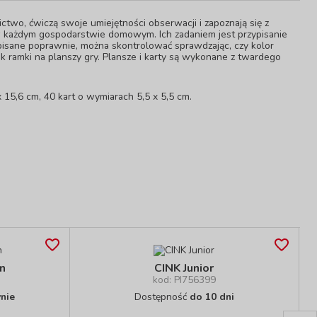
ictwo, ćwiczą swoje umiejętności obserwacji i zapoznają się z
w każdym gospodarstwie domowym. Ich zadaniem jest przypisanie
rzypisane poprawnie, można skontrolować sprawdzając, czy kolor
jak ramki na planszy gry. Plansze i karty są wykonane z twardego
 15,6 cm, 40 kart o wymiarach 5,5 x 5,5 cm.
n
CINK Junior
kod: PI756399
nie
Dostępność
do 10 dni