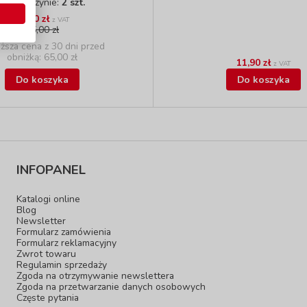
W magazynie:
2 szt.
64,90 zł
z VAT
65,00 zł
iższa cena z 30 dni przed
obniżką: 65,00 zł
11,90 zł
z VAT
Do koszyka
Do koszyka
INFOPANEL
Katalogi online
Blog
Newsletter
Formularz zamówienia
Formularz reklamacyjny
Zwrot towaru
Regulamin sprzedaży
Zgoda na otrzymywanie newslettera
Zgoda na przetwarzanie danych osobowych
Częste pytania