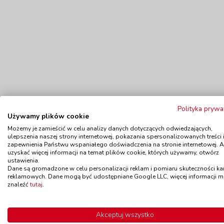
Polityka prywa
Używamy plików cookie
Możemy je zamieścić w celu analizy danych dotyczących odwiedzających,
ulepszenia naszej strony internetowej, pokazania spersonalizowanych treści 
Polecamy
zapewnienia Państwu wspaniałego doświadczenia na stronie internetowej. 
uzyskać więcej informacji na temat plików cookie, których używamy, otwórz
ustawienia.
Dane są gromadzone w celu personalizacji reklam i pomiaru skuteczności k
Wyprzedaż!
reklamowych. Dane mogą być udostępniane Google LLC, więcej informacji 
znaleźć
tutaj
.
Chińczyk - Domowe zwierzątka
kod: LE6257
Dostępność
do 14 dni
Dostę
Akceptuj wszystko