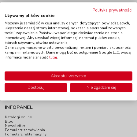
Polityka prywatności
Używamy plików cookie
Magnesiki - Numerki
Mini model serca
Możemy je zamieścić w celu analizy danych dotyczących odwiedzających,
kod: VN50987
kod: LR3334
ulepszenia naszej strony internetowej, pokazania spersonalizowanych
treści i zapewnienia Państwu wspaniałego doświadczenia na stronie
Dostępność
W magazynie
Dostępność
do 20 dni
internetowej. Aby uzyskać więcej informacji na temat plików cookie,
2 szt.
których używamy, otwórz ustawienia.
do 5 dni
Dane są gromadzone w celu personalizacji reklam i pomiaru skuteczności
kampanii reklamowych. Dane mogą być udostępniane Google LLC, więcej
informacji można znaleźć
tutaj
.
52,90 zł
149,00 zł
z VAT
z VAT
Do koszyka
Do koszyka
Akceptuj wszystko
Dostosuj
Nie zgadzam się
INFOPANEL
Katalogi online
Blog
Newsletter
Formularz zamówienia
Formularz reklamacyjny