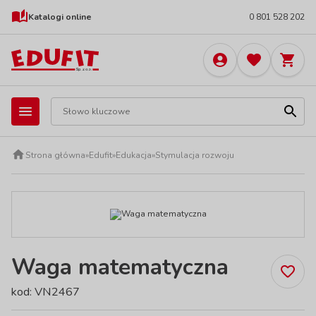
Katalogi online
0 801 528 202
Strona główna
»
Edufit
»
Edukacja
»
Stymulacja rozwoju
Waga matematyczna
kod: VN2467