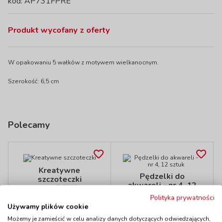
kod: AP731FPRE
Produkt wycofany z oferty
W opakowaniu 5 wałków z motywem wielkanocnym.
Szerokość: 6,5 cm
Polecamy
Kreatywne
Pędzelki do
szczoteczki
akwareli - nr 4, 12
kod: RY5320
sztuk
Polityka prywatności
Dostępność
W magazynie
kod: ED040073
do 5 dni
Używamy plików cookie
Dostępność
W magazynie
Możemy je zamieścić w celu analizy danych dotyczących odwiedzających,
2 szt.