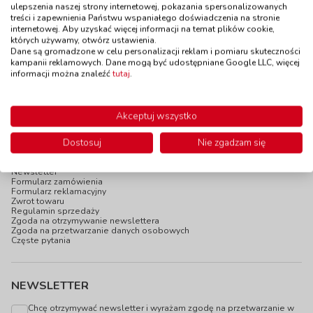
ulepszenia naszej strony internetowej, pokazania spersonalizowanych
do 5 dni
treści i zapewnienia Państwu wspaniałego doświadczenia na stronie
65,90 zł
18,90 zł
z VAT
z VAT
internetowej. Aby uzyskać więcej informacji na temat plików cookie,
Do koszyka
Do koszyka
których używamy, otwórz ustawienia.
Dane są gromadzone w celu personalizacji reklam i pomiaru skuteczności
kampanii reklamowych. Dane mogą być udostępniane Google LLC, więcej
informacji można znaleźć
tutaj
.
Akceptuj wszystko
INFOPANEL
Dostosuj
Nie zgadzam się
Katalogi online
Blog
Newsletter
Formularz zamówienia
Formularz reklamacyjny
Zwrot towaru
Regulamin sprzedaży
Zgoda na otrzymywanie newslettera
Zgoda na przetwarzanie danych osobowych
Częste pytania
NEWSLETTER
Chcę otrzymywać newsletter i wyrażam zgodę na przetwarzanie w