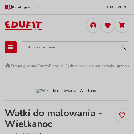
Katalogi online
0 801 528 202
Strona główna
»
Edufit
»
Plastyka
»
Pędzle, wałki do malowania i grzebieni
Wałki do malowania -
Wielkanoc