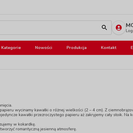
MO
Log
Kategorie
Nowości
Produkcja
Kontakt
E
nięcia.
apieru wycinamy kawałki o różnej wielkości (2 – 4 cm). Z ciemnobrą
pojedyncze kawałki przezroczystego papieru aż zakryjemy cały słoik. Na
zujemy w kokardkę.
stworzyć romantyczną jesienną atmosferę.