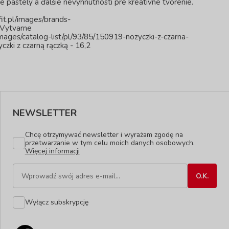
pastely a ďalšie nevyhnutnosti pre kreatívne tvorenie.
t.pl/images/brands-
GVytvarne
mages/catalog-list/pl/93/85/150919-nozyczki-z-czarna-
zki z czarną rączką - 16,2
NEWSLETTER
Chcę otrzymywać newsletter i wyrażam zgodę na
przetwarzanie w tym celu moich danych osobowych.
Więcej informacji
Wyłącz subskrypcję