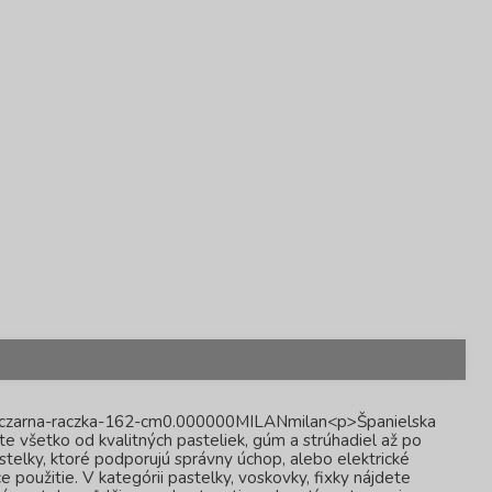
z-czarna-raczka-162-cm0.000000MILANmilan<p>Španielska
 všetko od kvalitných pasteliek, gúm a strúhadiel až po
telky, ktoré podporujú správny úchop, alebo elektrické
použitie. V kategórii pastelky, voskovky, fixky nájdete