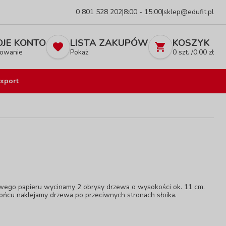
0 801 528 202
|
8:00 - 15:00
|
sklep@edufit.pl
JE KONTO
LISTA ZAKUPÓW
KOSZYK
owanie
Pokaż
0
szt. /
0,00
zł
xport
zowego papieru wycinamy 2 obrysy drzewa o wysokości ok. 11 cm.
 końcu naklejamy drzewa po przeciwnych stronach słoika.