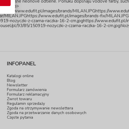
 špeciálne neónové odtiene. Ponuku dopĺňajú vodové farby, suché 
ačiek.</p>
ttps://www.edufit.pl/images/brands/MILAN.JPGhttps://www.edufi
bar/MILAN.JPGhttps://www.edufit.pl/images/brands-fix/MILAN.JP
919-nozyczki-z-czarna-raczka-16-2-cm.jpghttps://www.edufit.pl/i
ousel/pl/93/85/150919-nozyczki-z-czarna-raczka-16-2-cm.jpgNożyc
INFOPANEL
Katalogi online
Blog
Newsletter
Formularz zamówienia
Formularz reklamacyjny
Zwrot towaru
Regulamin sprzedaży
Zgoda na otrzymywanie newslettera
Zgoda na przetwarzanie danych osobowych
Częste pytania