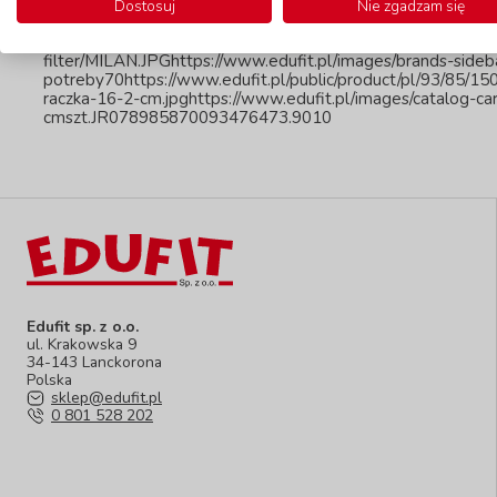
sady pre každého malého umelca, od základných farieb až po
Dostosuj
Nie zgadzam się
Prezrite si aj ďalších výrobcov v našej kompletnej ponuke Zn
MILAN.JPGhttps://www.edufit.pl/images/brands/MILAN.JPGh
filter/MILAN.JPGhttps://www.edufit.pl/images/brands-side
potreby70https://www.edufit.pl/public/product/pl/93/85/150
raczka-16-2-cm.jpghttps://www.edufit.pl/images/catalog-car
cmszt.JR078985870093476473.9010
Edufit sp. z o.o.
ul. Krakowska 9
34-143 Lanckorona
Polska
sklep@edufit.pl
0 801 528 202