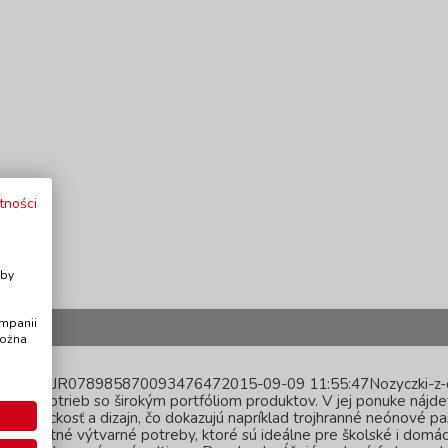
tności
i
Aby
ampanii
CJI
można
czka-16-2-cmJR078985870093476472015-09-09 11:55:47Nozyczki-
ch potrieb so širokým portfóliom produktov. V jej ponuke nájdete
raktickosť a dizajn, čo dokazujú napríklad trojhranné neónové pas
mpletné výtvarné potreby, ktoré sú ideálne pre školské i domáce 