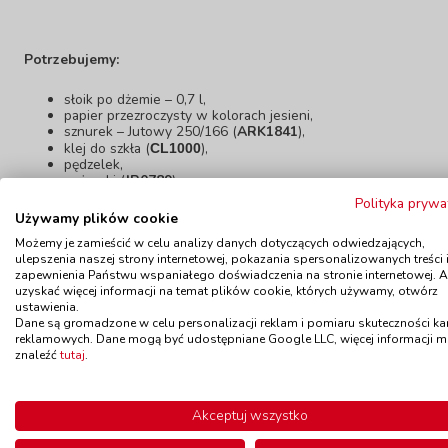
Potrzebujemy:
słoik po dżemie – 0,7 l,
papier przezroczysty w kolorach jesieni,
sznurek – Jutowy 250/166 (
ARK1841
),
klej do szkła (
),
CL1000
pędzelek,
nożyczki (
JR0789
).
Polityka prywa
Dokumenty do pobrania
Używamy plików cookie
Możemy je zamieścić w celu analizy danych dotyczących odwiedzających,
Świecznik w kolorach jesieni.pdf
ulepszenia naszej strony internetowej, pokazania spersonalizowanych treści 
zapewnienia Państwu wspaniałego doświadczenia na stronie internetowej. 
uzyskać więcej informacji na temat plików cookie, których używamy, otwórz
ustawienia.
Dane są gromadzone w celu personalizacji reklam i pomiaru skuteczności k
PRODUKTY WYKORZYSTANE DO WYKONANIA DEKORA
reklamowych. Dane mogą być udostępniane Google LLC, więcej informacji 
znaleźć
tutaj
.
Nożyczki z czarną rączką - 16,2 cmnozyczki-z-czarna-ra
značka MILAN je popredným výrobcom školských a kancelársky
Akceptuj wszystko
obľúbené perá MILAN. Značka je známa svojím zameraním na p
strúhadlá pre ľahkú údržbu ceruziek.</p> <p>MILAN ponúka ko