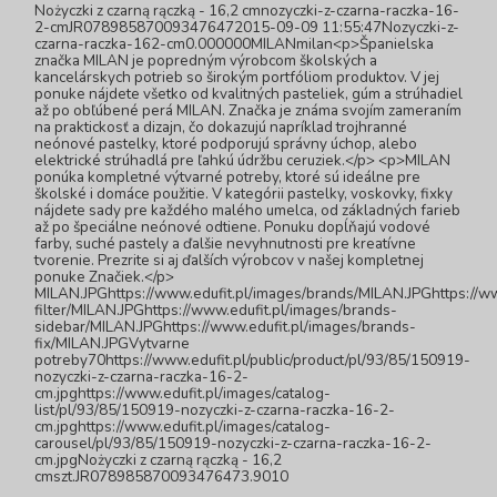
Nożyczki z czarną rączką - 16,2 cmnozyczki-z-czarna-raczka-16-
2-cmJR078985870093476472015-09-09 11:55:47Nozyczki-z-
czarna-raczka-162-cm0.000000MILANmilan<p>Španielska
značka MILAN je popredným výrobcom školských a
kancelárskych potrieb so širokým portfóliom produktov. V jej
ponuke nájdete všetko od kvalitných pasteliek, gúm a strúhadiel
až po obľúbené perá MILAN. Značka je známa svojím zameraním
na praktickosť a dizajn, čo dokazujú napríklad trojhranné
neónové pastelky, ktoré podporujú správny úchop, alebo
elektrické strúhadlá pre ľahkú údržbu ceruziek.</p> <p>MILAN
ponúka kompletné výtvarné potreby, ktoré sú ideálne pre
školské i domáce použitie. V kategórii pastelky, voskovky, fixky
nájdete sady pre každého malého umelca, od základných farieb
až po špeciálne neónové odtiene. Ponuku dopĺňajú vodové
farby, suché pastely a ďalšie nevyhnutnosti pre kreatívne
tvorenie. Prezrite si aj ďalších výrobcov v našej kompletnej
ponuke Značiek.</p>
MILAN.JPGhttps://www.edufit.pl/images/brands/MILAN.JPGhttps://ww
filter/MILAN.JPGhttps://www.edufit.pl/images/brands-
sidebar/MILAN.JPGhttps://www.edufit.pl/images/brands-
fix/MILAN.JPGVytvarne
potreby70https://www.edufit.pl/public/product/pl/93/85/150919-
nozyczki-z-czarna-raczka-16-2-
cm.jpghttps://www.edufit.pl/images/catalog-
list/pl/93/85/150919-nozyczki-z-czarna-raczka-16-2-
cm.jpghttps://www.edufit.pl/images/catalog-
carousel/pl/93/85/150919-nozyczki-z-czarna-raczka-16-2-
cm.jpgNożyczki z czarną rączką - 16,2
cmszt.JR078985870093476473.9010