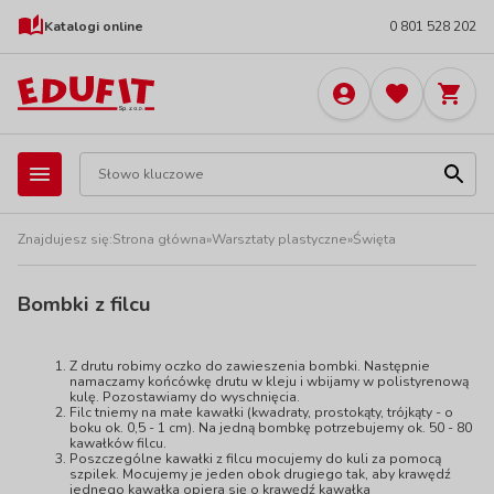
Katalogi online
0 801 528 202
Znajdujesz się:
Strona główna
»
Warsztaty plastyczne
»
Święta
Bombki z filcu
Z drutu robimy oczko do zawieszenia bombki. Następnie
namaczamy końcówkę drutu w kleju i wbijamy w polistyrenową
kulę. Pozostawiamy do wyschnięcia.
Filc tniemy na małe kawałki (kwadraty, prostokąty, trójkąty - o
boku ok. 0,5 - 1 cm). Na jedną bombkę potrzebujemy ok. 50 - 80
kawałków filcu.
Poszczególne kawałki z filcu mocujemy do kuli za pomocą
szpilek. Mocujemy je jeden obok drugiego tak, aby krawędź
jednego kawałka opiera się o krawędź kawałka