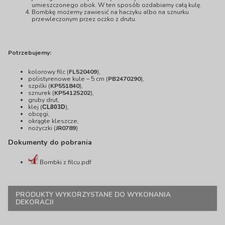
umieszczonego obok. W ten sposób ozdabiamy całą kulę.
Bombkę możemy zawiesić na haczyku albo na sznurku
przewleczonym przez oczko z drutu.
Potrzebujemy:
kolorowy filc (
FL520409
),
polistyrenowe kule – 5 cm (
PB2470290
),
szpilki (
KP551840
),
sznurek (
KP54125202
),
gruby drut,
klej (
),
CL803D
obcęgi,
okrągłe kleszcze,
nożyczki (
JR0789
)
Dokumenty do pobrania
Bombki z filcu.pdf
PRODUKTY WYKORZYSTANE DO WYKONANIA
DEKORACJI