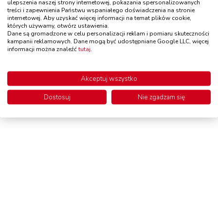
Oświadczenie o dostępności serwisu
Ustawienia plików cookie
ulepszenia naszej strony internetowej, pokazania spersonalizowanych
©2024 edufit.pl
treści i zapewnienia Państwu wspaniałego doświadczenia na stronie
internetowej. Aby uzyskać więcej informacji na temat plików cookie,
których używamy, otwórz ustawienia.
Dane są gromadzone w celu personalizacji reklam i pomiaru skuteczności
kampanii reklamowych. Dane mogą być udostępniane Google LLC, więcej
informacji można znaleźć
tutaj
.
Akceptuj wszystko
Dostosuj
Nie zgadzam się