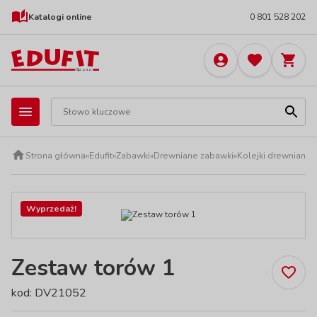
Katalogi online
0 801 528 202
Strona główna
»
Edufit
»
Zabawki
»
Drewniane zabawki
»
Kolejki drewniane
Wyprzedaż!
Zestaw torów 1
kod: DV21052