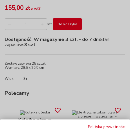
155,00 zł
z VAT
szt.
Do koszyka
Dostępność:
W magazynie 3 szt.
- do 7 dni
Stan
zapasów:
3 szt.
Zestaw zawiera 25 sztuk.
Wymiary: 28,5 x 20,5 cm
Wiek:
3+
Polecamy
Kolejka górska
kod: DV21016
Polityka prywatności
Elektryczna