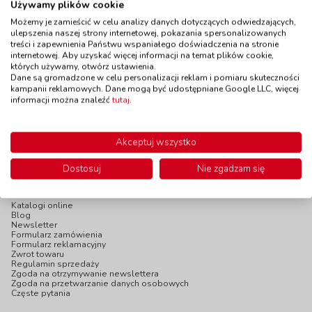
Dostępność
do 14 dni
Używamy plików cookie
lokomotywa z
biegiem wstecznym
Możemy je zamieścić w celu analizy danych dotyczących odwiedzających,
- zielona
ulepszenia naszej strony internetowej, pokazania spersonalizowanych
kod: WY91907
treści i zapewnienia Państwu wspaniałego doświadczenia na stronie
internetowej. Aby uzyskać więcej informacji na temat plików cookie,
Dostępność
do 14 dni
których używamy, otwórz ustawienia.
865,00 zł
59,90 zł
z VAT
z VAT
Dane są gromadzone w celu personalizacji reklam i pomiaru skuteczności
kampanii reklamowych. Dane mogą być udostępniane Google LLC, więcej
Do koszyka
Do koszyka
informacji można znaleźć
tutaj
.
Akceptuj wszystko
Dostosuj
Nie zgadzam się
INFOPANEL
Katalogi online
Blog
Newsletter
Formularz zamówienia
Formularz reklamacyjny
Zwrot towaru
Regulamin sprzedaży
Zgoda na otrzymywanie newslettera
Zgoda na przetwarzanie danych osobowych
Częste pytania