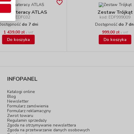
taw materacy ATLAS
Zestaw Trójkąt
kod: EDF032
kod: EDF999009
Dostępność
do 7 dni
Dostępność
do 7 dn
1 439,00 zł
999,00 zł
z VAT
z VAT
Do koszyka
Do koszyka
INFOPANEL
Katalogi online
Blog
Newsletter
Formularz zamówienia
Formularz reklamacyjny
Zwrot towaru
Regulamin sprzedaży
Zgoda na otrzymywanie newslettera
Zgoda na przetwarzanie danych osobowych