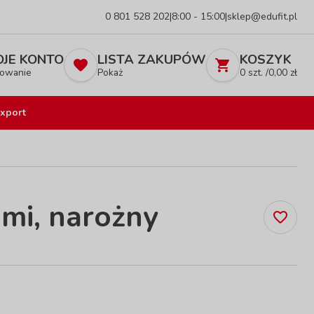
0 801 528 202
|
8:00 - 15:00
|
sklep@edufit.pl
JE KONTO
LISTA ZAKUPÓW
KOSZYK
owanie
Pokaż
0
szt. /
0,00
zł
xport
mi, narożny