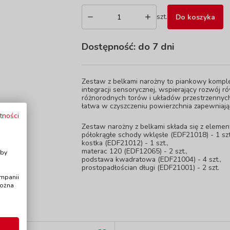
szt.
Do koszyka
Dostępność:
do 7 dni
Zestaw z belkami narożny to piankowy komple
integracji sensorycznej, wspierający rozwój 
różnorodnych torów i układów przestrzennych
łatwa w czyszczeniu powierzchnia zapewniaj
tności
Zestaw narożny z belkami składa się z element
półokrągłe schody wklęsłe (EDF21018) - 1 szt
kostka (EDF21012) - 1 szt.,
i
materac 120 (EDF12065) - 2 szt.,
Aby
podstawa kwadratowa (EDF21004) - 4 szt.,
prostopadłościan długi (EDF21001) - 2 szt.
ampanii
można