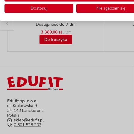
Dostosuj
Nie zgadzam się
Zestaw ANIA
Zes
kod: EDF012
Dostępność
do 7 dni
3 389,00 zł
z VAT
Do koszyka
Edufit sp. z o.o.
ul. Krakowska 9
34-143 Lanckorona
Polska
sklep@edufit.pl
0 801 528 202