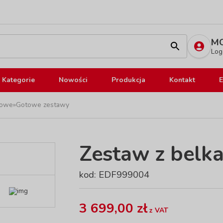
MO
Log
Kategorie
Nowości
Produkcja
Kontakt
E
kowe
»
Gotowe zestawy
Zestaw z belka
kod: EDF999004
3 699,00 zł
z VAT