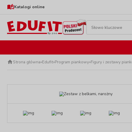
Katalogi online
Strona główna
»
Edufit
»
Program piankowy
»
Figury i zestawy pian