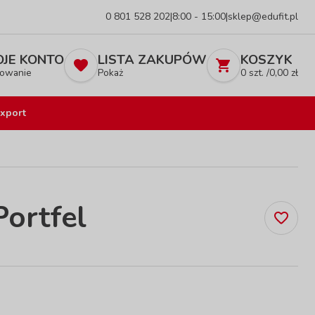
0 801 528 202
|
8:00 - 15:00
|
sklep@edufit.pl
JE KONTO
LISTA ZAKUPÓW
KOSZYK
owanie
Pokaż
0
szt. /
0,00
zł
xport
Portfel