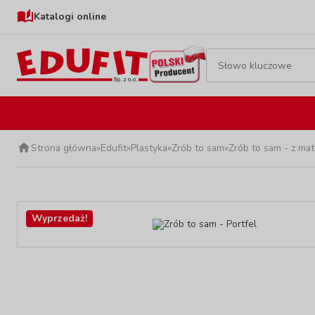
Katalogi online
Strona główna
»
Edufit
»
Plastyka
»
Zrób to sam
»
Zrób to sam - z mat
Wyprzedaż!