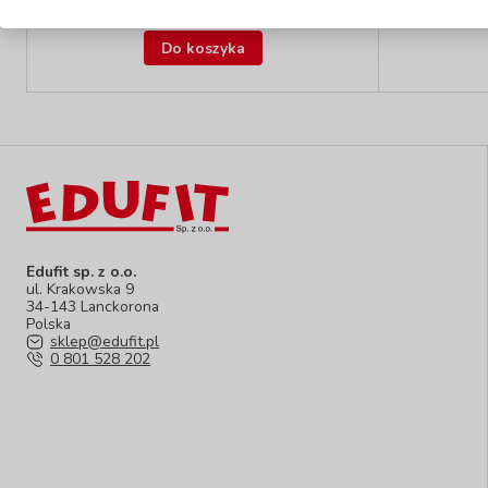
29,90 zł
z VAT
Do koszyka
Edufit sp. z o.o.
ul. Krakowska 9
34-143 Lanckorona
Polska
sklep@edufit.pl
0 801 528 202