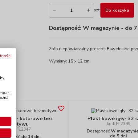
szt.
Do koszyka
Dostępność:
W magazynie
- do 7
Zrób niepowtarzalny prezent! Bawełniane pr
tności
Wymiary: 15 x 12 cm
i
Aby
ampanii
można
wanki - kolorowe bez
Plastikowe igły- 32 s
motywu
kod: FL2399
kod: FL2347
Dostępność
W magazynie 
do 5 dni
ostępność
do 14 dni