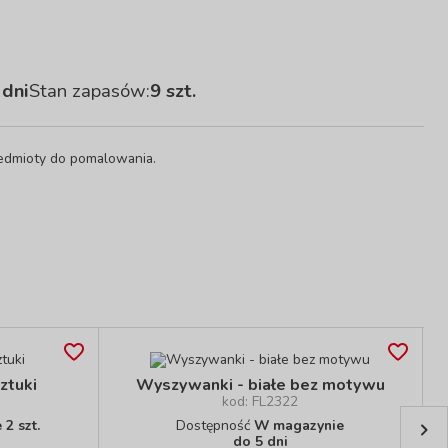
 dni
Stan zapasów:
9 szt.
zedmioty do pomalowania.
ztuki
Wyszywanki - białe bez motywu
kod: FL2322
2 szt.
Dostępność
W magazynie
do 5 dni