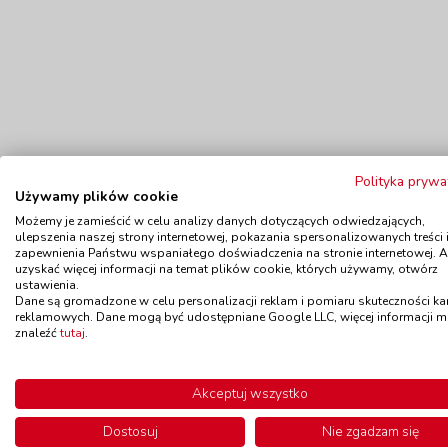
Polityka prywa
Używamy plików cookie
Możemy je zamieścić w celu analizy danych dotyczących odwiedzających,
ulepszenia naszej strony internetowej, pokazania spersonalizowanych treści 
zapewnienia Państwu wspaniałego doświadczenia na stronie internetowej. 
uzyskać więcej informacji na temat plików cookie, których używamy, otwórz
ustawienia.
Polecamy
Dane są gromadzone w celu personalizacji reklam i pomiaru skuteczności k
reklamowych. Dane mogą być udostępniane Google LLC, więcej informacji 
znaleźć
tutaj
.
Baner z materiału
Wyszy
Akceptuj wszystko
kod: EPL230030
Dostępność
do 14 dni
Dostosuj
Nie zgadzam się
D