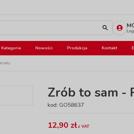
MO
Log
Kategorie
Nowości
Produkcja
Kontakt
E
eriału
Zrób to sam - 
kod: GO58637
12,90 zł
z VAT