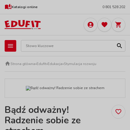
Katalogi online
0 801 528 202
Strona główna
»
Edufit
»
Edukacja
»
Stymulacja rozwoju
Bądź odważny!
Radzenie sobie ze