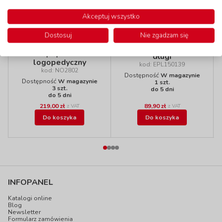
Polecamy
Akceptuj wszystko
Dostosuj
Nie zgadzam się
Łapacz owadów -
Hipopotam
długi
logopedyczny
kod: EPL150139
kod: NO2802
Dostępność
W magazynie
Dostępność
W magazynie
1 szt.
3 szt.
do 5 dni
do 5 dni
219,00 zł
89,90 zł
z VAT
z VAT
Do koszyka
Do koszyka
INFOPANEL
Katalogi online
Blog
Newsletter
Formularz zamówienia