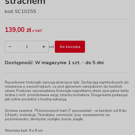
strachem
kod: SC10255
139,00 zł
z VAT
szt.
Do koszyka
Dostępność:
W magazynie 1 szt.
- do 5 dni
Rysunkowe historyjki opisują dziecięce lęki. Zachęcają najmłodszych do
mówienia o swoich lękach, co jest głównym narzędziem do kontroli
obaw. Podczas opowiadania historyjki napotkamy dwie specjalne karty.
Jedna z nich przedstawia wizję strachu bohatera. Druga karta pokazuje,
jak sobie poradzić z trudną sytuacją.
Zestaw zawiera: 75 kolorowych kart (7 opowiadań - w każdym od 8 do
14 kart), instrukcję. Tematyka: ciemność; psy; wystawienie na
pośmiewisko; dentysta; rozłąka; burza; pająki.
Wymiary kart: 9 x 9 cm