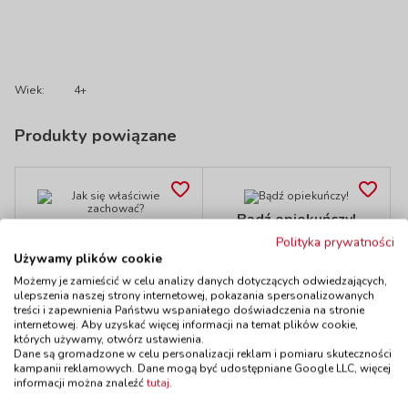
Wiek:
4+
Produkty powiązane
Bądź opiekuńczy!
Jak się właściwie
kod: SC12118
Polityka prywatności
zachować?
Dostępność
do 20 dni
Używamy plików cookie
kod: SC12111
Możemy je zamieścić w celu analizy danych dotyczących odwiedzających,
Dostępność
W magazynie
do 5 dni
ulepszenia naszej strony internetowej, pokazania spersonalizowanych
treści i zapewnienia Państwu wspaniałego doświadczenia na stronie
135,00 zł
135,00 zł
z VAT
z VAT
internetowej. Aby uzyskać więcej informacji na temat plików cookie,
Do koszyka
Do koszyka
których używamy, otwórz ustawienia.
Dane są gromadzone w celu personalizacji reklam i pomiaru skuteczności
kampanii reklamowych. Dane mogą być udostępniane Google LLC, więcej
informacji można znaleźć
tutaj
.