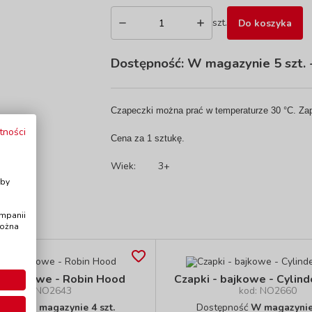
szt.
Do koszyka
Dostępność:
W magazynie 5 szt.
-
Czapeczki można prać w temperaturze 30 °C. Zap
tności
Cena za 1 sztukę.
Wiek:
3+
i
Aby
ampanii
można
 - bajkowe - Robin Hood
Czapki - bajkowe - Cylin
kod: NO2643
kod: NO2660
pność
W magazynie 4 szt.
Dostępność
W magazynie 