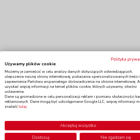
Polityka prywa
Używamy plików cookie
Możemy je zamieścić w celu analizy danych dotyczących odwiedzających,
ulepszenia naszej strony internetowej, pokazania spersonalizowanych treści 
zapewnienia Państwu wspaniałego doświadczenia na stronie internetowej. 
uzyskać więcej informacji na temat plików cookie, których używamy, otwórz
ustawienia.
Polecamy
Dane są gromadzone w celu personalizacji reklam i pomiaru skuteczności k
reklamowych. Dane mogą być udostępniane Google LLC, więcej informacji 
znaleźć
tutaj
.
Czapki do przedstawień - Słoń
Czapki
Akceptuj wszystko
kod: NO1415
Dostosuj
Nie zgadzam się
Dostępność
W magazynie 1 szt.
Dostę