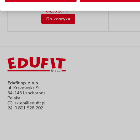
do 5 dni
86,90 zł
z VAT
Do koszyka
Edufit sp. z o.o.
ul. Krakowska 9
34-143 Lanckorona
Polska
sklep@edufit.pl
0 801 528 202