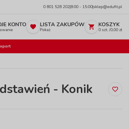
0 801 528 202
|
8:00 - 15:00
|
sklep@edufit.pl
JE KONTO
LISTA ZAKUPÓW
KOSZYK
owanie
Pokaż
0
szt. /
0,00
zł
xport
dstawień - Konik