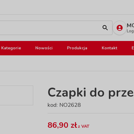
MO
Log
Kategorie
Nowości
Produkcja
Kontakt
E
Czapki do prze
kod: NO2628
86,90 zł
z VAT