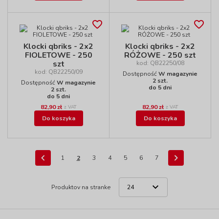
Klocki qbriks - 2x2
Klocki qbriks - 2x2
FIOLETOWE - 250
RÓŻOWE - 250 szt
szt
kod: QB22250/08
kod: QB22250/09
Dostępność
W magazynie
2 szt.
Dostępność
W magazynie
do 5 dni
2 szt.
do 5 dni
82,90 zł
82,90 zł
z VAT
z VAT
Do koszyka
Do koszyka
1
2
3
4
5
6
7
Produktov na stranke