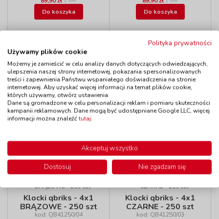
89,90 zł
89,90 zł
z VAT
z VAT
Do koszyka
Do koszyka
Polityka prywatności
Wyprzedaż!
Wyprzedaż!
Używamy plików cookie
Możemy je zamieścić w celu analizy danych dotyczących odwiedzających,
Klocki qbriks - 4x1
Klocki qbriks - 4x1
ulepszenia naszej strony internetowej, pokazania spersonalizowanych
CZERWONE - 250
treści i zapewnienia Państwu wspaniałego doświadczenia na stronie
POMARAŃCZOWE -
szt
internetowej. Aby uzyskać więcej informacji na temat plików cookie,
250 szt
kod: QB41250/05
których używamy, otwórz ustawienia.
kod: QB41250/06
Dostępność
W magazynie
Dane są gromadzone w celu personalizacji reklam i pomiaru skuteczności
Dostępność
W magazynie
do 7 dni
kampanii reklamowych. Dane mogą być udostępniane Google LLC, więcej
do 7 dni
W magazynie:
9 szt.
informacji można znaleźć
tutaj
.
W magazynie:
6 szt.
89,90 zł
89,90 zł
z VAT
z VAT
Do koszyka
Do koszyka
Akceptuj wszystko
Dostosuj
Nie zgadzam się
Wyprzedaż!
Wyprzedaż!
Klocki qbriks - 4x1
Klocki qbriks - 4x1
BRĄZOWE - 250 szt
CZARNE - 250 szt
kod: QB41250/04
kod: QB41250/03