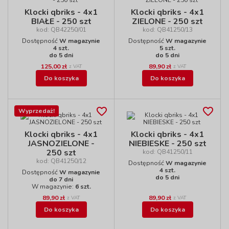
Klocki qbriks - 4x1
Klocki qbriks - 4x1
BIAŁE - 250 szt
ZIELONE - 250 szt
kod: QB42250/01
kod: QB41250/13
Dostępność
W magazynie
Dostępność
W magazynie
4 szt.
5 szt.
do 5 dni
do 5 dni
125,00 zł
89,90 zł
z VAT
z VAT
Do koszyka
Do koszyka
Wyprzedaż!
Klocki qbriks - 4x1
Klocki qbriks - 4x1
JASNOZIELONE -
NIEBIESKE - 250 szt
250 szt
kod: QB41250/11
kod: QB41250/12
Dostępność
W magazynie
4 szt.
Dostępność
W magazynie
do 5 dni
do 7 dni
W magazynie:
6 szt.
89,90 zł
89,90 zł
z VAT
z VAT
Do koszyka
Do koszyka