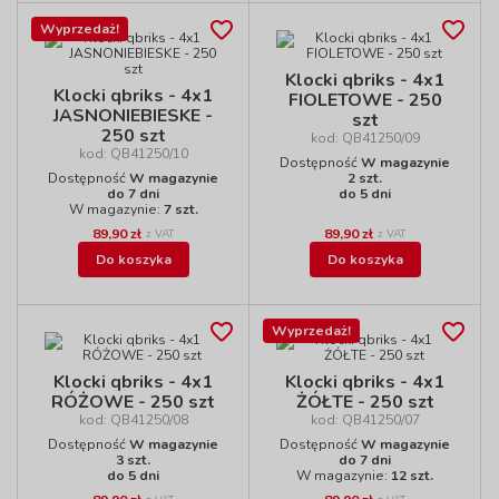
Wyprzedaż!
Klocki qbriks - 4x1
Klocki qbriks - 4x1
FIOLETOWE - 250
JASNONIEBIESKE -
szt
250 szt
kod: QB41250/09
kod: QB41250/10
Dostępność
W magazynie
Dostępność
W magazynie
2 szt.
do 7 dni
do 5 dni
W magazynie:
7 szt.
89,90 zł
89,90 zł
z VAT
z VAT
Do koszyka
Do koszyka
Wyprzedaż!
Klocki qbriks - 4x1
Klocki qbriks - 4x1
RÓŻOWE - 250 szt
ŻÓŁTE - 250 szt
kod: QB41250/08
kod: QB41250/07
Dostępność
W magazynie
Dostępność
W magazynie
3 szt.
do 7 dni
do 5 dni
W magazynie:
12 szt.