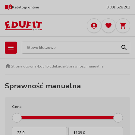
Katalogi online
0 801 528 202
Strona główna
»
Edufit
»
Edukacja
»
Sprawność manualna
Sprawność manualna
Cena
-