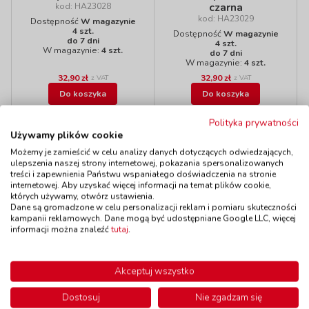
czarna
kod: HA23028
kod: HA23029
Dostępność
W magazynie
4 szt.
Dostępność
W magazynie
do 7 dni
4 szt.
W magazynie:
4 szt.
do 7 dni
W magazynie:
4 szt.
32,90 zł
32,90 zł
z VAT
z VAT
Do koszyka
Do koszyka
Polityka prywatności
Używamy plików cookie
Możemy je zamieścić w celu analizy danych dotyczących odwiedzających,
ulepszenia naszej strony internetowej, pokazania spersonalizowanych
Polecamy
treści i zapewnienia Państwu wspaniałego doświadczenia na stronie
internetowej. Aby uzyskać więcej informacji na temat plików cookie,
których używamy, otwórz ustawienia.
Dane są gromadzone w celu personalizacji reklam i pomiaru skuteczności
Wyprzedaż!
Wyprzedaż!
kampanii reklamowych. Dane mogą być udostępniane Google LLC, więcej
informacji można znaleźć
tutaj
.
Farba
Farba
transparentna- biała
transparentna-
różowa
kod: HA23028
Akceptuj wszystko
kod: HA23030
Dostępność
W magazynie
4 szt.
Dostępność
W magazynie
Dostosuj
Nie zgadzam się
do 7 dni
1 szt.
W magazynie:
4 szt.