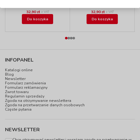
do 7 dni
W magazynie:
1 szt.
32,90 zł
32,90 zł
z VAT
z VAT
Do koszyka
Do koszyka
INFOPANEL
Katalogi online
Blog
Newsletter
Formularz zamówienia
Formularz reklamacyjny
Zwrot towaru
Regulamin sprzedaży
Zgoda na otrzymywanie newslettera
Zgoda na przetwarzanie danych osobowych
Częste pytania
NEWSLETTER
Chcę otrzymywać newsletter i wyrażam zgodę na przetwarzanie w