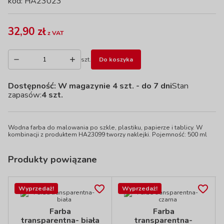
kod: HA23023
32,90 zł
z VAT
szt.
Do koszyka
Dostępność:
W magazynie 4 szt.
- do 7 dni
Stan
zapasów:
4 szt.
Wodna farba do malowania po szkle, plastiku, papierze i tablicy. W
kombinacji z produktem HA23099 tworzy naklejki. Pojemność: 500 ml
Produkty powiązane
Wyprzedaż!
Wyprzedaż!
Farba
Farba
transparentna- biała
transparentna-