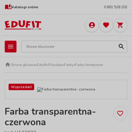
Katalogi online
0 801 528 202
Strona główna
»
Edufit
»
Plastyka
»
Farby
»
Farby kreatywne
Wyprzedaż!
Farba transparentna-
czerwona