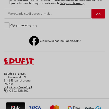
tym celu moich danych osobowych.
Więcej informacji
Wyłącz subskrypcję
Obserwuj nas na Facebooku!
Edufit sp. z o.o.
ul. Krakowska 9
34-143 Lanckorona
Polska
sklep@edufit.pl
0 801 528 202