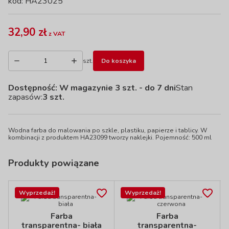
kod: HA23025
32,90 zł
z VAT
szt.
Do koszyka
Dostępność:
W magazynie 3 szt.
- do 7 dni
Stan
zapasów:
3 szt.
Wodna farba do malowania po szkle, plastiku, papierze i tablicy. W
kombinacji z produktem HA23099 tworzy naklejki. Pojemność: 500 ml
Produkty powiązane
Wyprzedaż!
Wyprzedaż!
Farba
Farba
transparentna- biała
transparentna-