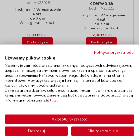
czerwona
kod: HA23028
kod: HA23023
Dostępność
W magazynie
4 szt.
Dostępność
W magazynie
do 7 dni
4 szt.
W magazynie:
4 szt.
do 7 dni
W magazynie:
4 szt.
32,90 zł
32,90 zł
z VAT
z VAT
Do koszyka
Do koszyka
Polityka prywatności
Używamy plików cookie
Możemy je zamieścić w celu analizy danych dotyczących odwiedzających,
ulepszenia naszej strony internetowej, pokazania spersonalizowanych
Polecamy
treści i zapewnienia Państwu wspaniałego doświadczenia na stronie
internetowej. Aby uzyskać więcej informacji na temat plików cookie,
których używamy, otwórz ustawienia.
Dane są gromadzone w celu personalizacji reklam i pomiaru skuteczności
Wyprzedaż!
kampanii reklamowych. Dane mogą być udostępniane Google LLC, więcej
informacji można znaleźć
tutaj
.
Farba zdrapka
Farby do malowania
kod: HA32002
na szkle- srebrna
Dostępność
W magazynie
Akceptuj wszystko
kod: HA20571
4 szt.
do 5 dni
Dostępność
W magazynie
1 szt.
Dostosuj
Nie zgadzam się
do 7 dni
W magazynie:
1 szt.