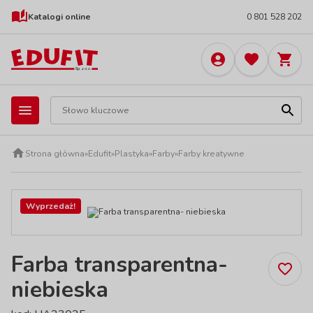
Katalogi online
0 801 528 202
Strona główna
»
Edufit
»
Plastyka
»
Farby
»
Farby kreatywne
Wyprzedaż!
Farba transparentna-
niebieska