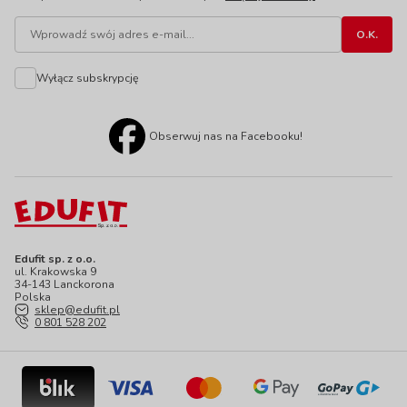
Wyłącz subskrypcję
Obserwuj nas na Facebooku!
Edufit sp. z o.o.
ul. Krakowska 9
34-143 Lanckorona
Polska
sklep@edufit.pl
0 801 528 202