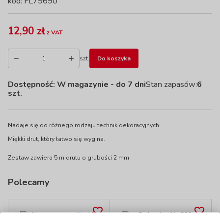
kod: FL79690
12,90 zł
z VAT
szt.
Do koszyka
Dostępność:
W magazynie
- do 7 dni
Stan zapasów:
6
szt.
Nadaje się do różnego rodzaju technik dekoracyjnych.
Miękki drut, który łatwo się wygina.
Zestaw zawiera 5 m drutu o grubości 2 mm
Polecamy