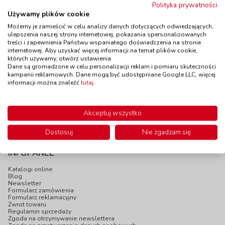
Polityka prywatności
Kreatywne druciki -
Grube druciki - 200
Używamy plików cookie
10 sztuk, 8 mm -
sztuk, 50 x 0,6 cm
Możemy je zamieścić w celu analizy danych dotyczących odwiedzających,
żółte
kod: ED036050
ulepszenia naszej strony internetowej, pokazania spersonalizowanych
kod: FL77891
Dostępność
powyżej 30
treści i zapewnienia Państwu wspaniałego doświadczenia na stronie
dni
internetowej. Aby uzyskać więcej informacji na temat plików cookie,
Dostępność
W magazynie
3 szt.
których używamy, otwórz ustawienia.
do 5 dni
Dane są gromadzone w celu personalizacji reklam i pomiaru skuteczności
kampanii reklamowych. Dane mogą być udostępniane Google LLC, więcej
6,90 zł
45,90 zł
z VAT
z VAT
informacji można znaleźć
tutaj
.
Do koszyka
Do koszyka
Akceptuj wszystko
Dostosuj
Nie zgadzam się
INFOPANEL
Katalogi online
Blog
Newsletter
Formularz zamówienia
Formularz reklamacyjny
Zwrot towaru
Regulamin sprzedaży
Zgoda na otrzymywanie newslettera