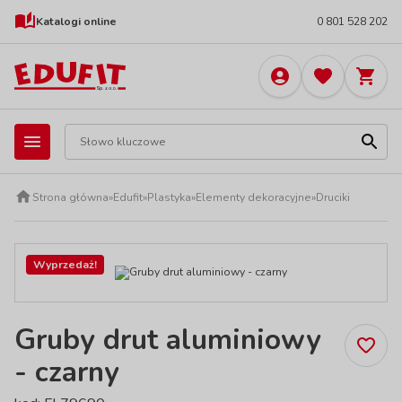
Katalogi online
0 801 528 202
Strona główna
»
Edufit
»
Plastyka
»
Elementy dekoracyjne
»
Druciki
Wyprzedaż!
Gruby drut aluminiowy
- czarny