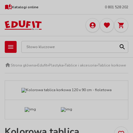
Katalogi online
0 801 528 202
Strona główna
»
Edufit
»
Plastyka
»
Tablice i akcesoria
»
Tablice korkowe
Kolorowa tablica