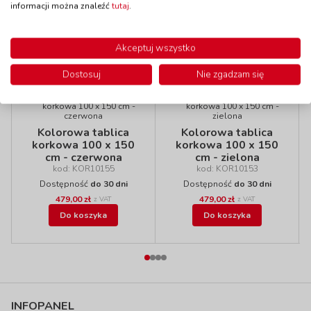
informacji można znaleźć
tutaj
.
Akceptuj wszystko
Polecamy
Dostosuj
Nie zgadzam się
Kolorowa tablica
Kolorowa tablica
korkowa 100 x 150
korkowa 100 x 150
cm - czerwona
cm - zielona
kod: KOR10155
kod: KOR10153
Dostępność
do 30 dni
Dostępność
do 30 dni
479,00 zł
479,00 zł
z VAT
z VAT
Do koszyka
Do koszyka
INFOPANEL