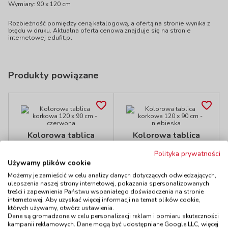
Wymiary: 90 x 120 cm
Rozbieżność pomiędzy ceną katalogową, a ofertą na stronie wynika z
błędu w druku. Aktualna oferta cenowa znajduje się na stronie
internetowej edufit.pl
Produkty powiązane
Kolorowa tablica
Kolorowa tablica
korkowa 120 x 90
korkowa 120 x 90
cm - czerwona
cm - niebieska
Polityka prywatności
kod: KOR91205
kod: KOR91202
Używamy plików cookie
Dostępność
W magazynie
Dostępność
do 30 dni
Możemy je zamieścić w celu analizy danych dotyczących odwiedzających,
2 szt.
ulepszenia naszej strony internetowej, pokazania spersonalizowanych
do 5 dni
treści i zapewnienia Państwu wspaniałego doświadczenia na stronie
375,00 zł
375,00 zł
z VAT
z VAT
internetowej. Aby uzyskać więcej informacji na temat plików cookie,
których używamy, otwórz ustawienia.
Do koszyka
Do koszyka
Dane są gromadzone w celu personalizacji reklam i pomiaru skuteczności
kampanii reklamowych. Dane mogą być udostępniane Google LLC, więcej