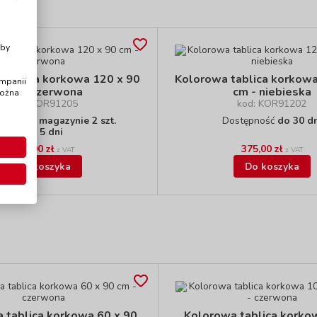
i
Aby
tablica korkowa 120 x 90
Kolorowa tablica korkowa
ampanii
cm - czerwona
cm - niebieska
można
kod: KOR91205
kod: KOR91202
pność
W magazynie 2 szt.
Dostępność
do 30 dn
do 5 dni
375,00 zł
375,00 zł
z VAT
z VAT
Do koszyka
Do koszyka
 tablica korkowa 60 x 90
Kolorowa tablica korko