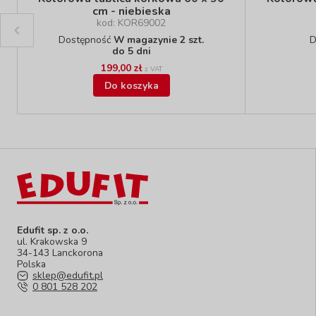
cm - niebieska
kod: KOR69002
Dostępność
W magazynie 2 szt.
D
do 5 dni
199,00 zł
z VAT
Do koszyka
Edufit sp. z o.o.
ul. Krakowska 9
34-143 Lanckorona
Polska
sklep@edufit.pl
0 801 528 202