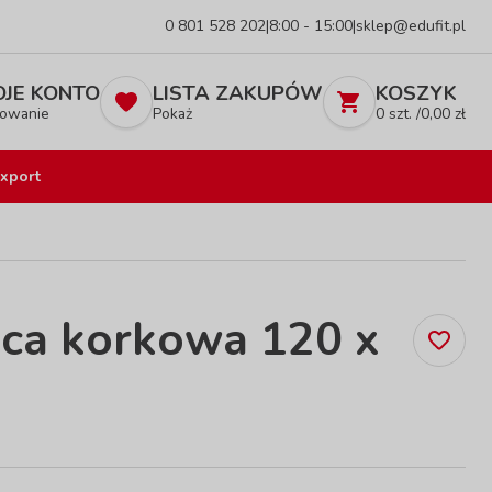
0 801 528 202
|
8:00 - 15:00
|
sklep@edufit.pl
JE KONTO
LISTA ZAKUPÓW
KOSZYK
owanie
Pokaż
0
szt. /
0,00
zł
xport
ica korkowa 120 x