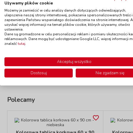
Produkty powiązane
Używamy plików cookie
Możemy je zamieścić w celu analizy danych dotyczących odwiedzających,
ulepszenia naszej strony internetowej, pokazania spersonalizowanych treści 
zapewnienia Państwu wspaniałego doświadczenia na stronie internetowej. 
uzyskać więcej informacji na temat plików cookie, których używamy, otwórz
ustawienia.
Kolorowa tablica korkowa 120 x 90
Kolorowa 
Dane są gromadzone w celu personalizacji reklam i pomiaru skuteczności k
cm - fioletowa
reklamowych. Dane mogą być udostępniane Google LLC, więcej informacji 
kod: KOR91201
znaleźć
tutaj
.
Dostępność
W magazynie 2 szt.
Dostę
do 5 dni
Akceptuj wszystko
375,00 zł
z VAT
Do koszyka
Dostosuj
Nie zgadzam się
Polecamy
Kolorowa tablica korkowa 60 x 90
Kolorowa