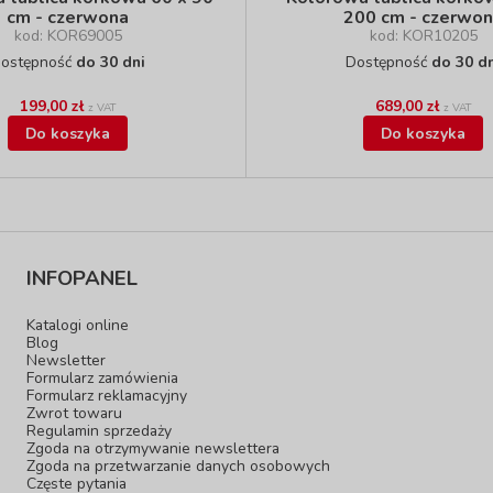
cm - czerwona
200 cm - czerwo
kod: KOR69005
kod: KOR10205
ostępność
do 30 dni
Dostępność
do 30 d
199,00 zł
689,00 zł
z VAT
z VAT
Do koszyka
Do koszyka
INFOPANEL
Katalogi online
Blog
Newsletter
Formularz zamówienia
Formularz reklamacyjny
Zwrot towaru
Regulamin sprzedaży
Zgoda na otrzymywanie newslettera
Zgoda na przetwarzanie danych osobowych
Częste pytania