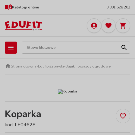
Katalogi online
0 801 528 202
Strona główna
»
Edufit
»
Zabawki
»
Bujaki, pojazdy ogrodowe
Koparka
kod: LE04628