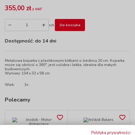
355,00 zł
z VAT
szt.
Do koszyka
Dostępność:
do 14 dni
Metalowa koparka z plastikowymi kółkami o średnicy 20 cm. Koparka
może się obrócić o 360°, jest solidna i lekka, idealna dla małych
budowniczych.
Wymiary: 104 x 33 x 58 cm
Wiek:
3+
Polecamy
Jeździk Balans
Jeżdzik - Motor
Polityka prywatności
kod: DH163