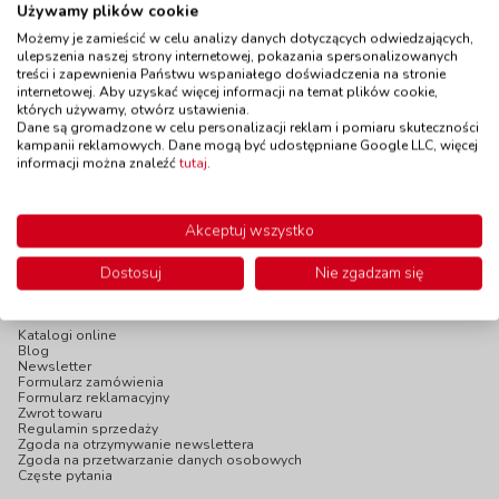
dziewczęcy
Używamy plików cookie
Dostępność
W magazynie
kod: DH111L
1 szt.
Możemy je zamieścić w celu analizy danych dotyczących odwiedzających,
do 5 dni
Dostępność
W magazynie
ulepszenia naszej strony internetowej, pokazania spersonalizowanych
1 szt.
treści i zapewnienia Państwu wspaniałego doświadczenia na stronie
do 5 dni
internetowej. Aby uzyskać więcej informacji na temat plików cookie,
których używamy, otwórz ustawienia.
Dane są gromadzone w celu personalizacji reklam i pomiaru skuteczności
129,00 zł
119,00 zł
z VAT
z VAT
kampanii reklamowych. Dane mogą być udostępniane Google LLC, więcej
Do koszyka
Do koszyka
informacji można znaleźć
tutaj
.
Akceptuj wszystko
Dostosuj
Nie zgadzam się
INFOPANEL
Katalogi online
Blog
Newsletter
Formularz zamówienia
Formularz reklamacyjny
Zwrot towaru
Regulamin sprzedaży
Zgoda na otrzymywanie newslettera
Zgoda na przetwarzanie danych osobowych
Częste pytania