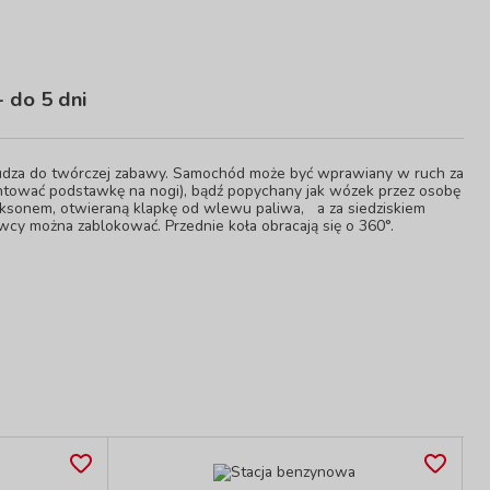
 do 5 dni
udza do twórczej zabawy. Samochód może być wprawiany w ruch za
tować podstawkę na nogi), bądź popychany jak wózek przez osobę
aksonem, otwieraną klapkę od wlewu paliwa, a za siedziskiem
cy można zablokować. Przednie koła obracają się o 360°.