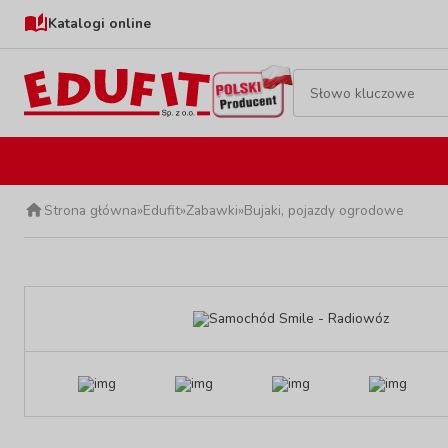
Katalogi online
Strona główna
»
Edufit
»
Zabawki
»
Bujaki, pojazdy ogrodowe