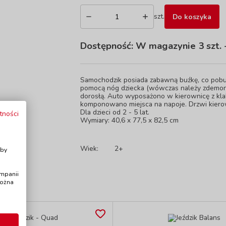
szt.
Do koszyka
Dostępność:
W magazynie 3 szt.
-
Samochodzik posiada zabawną buźkę, co pob
pomocą nóg dziecka (wówczas należy zdemon
dorosłą. Auto wyposażono w kierownicę z kl
komponowano miejsca na napoje. Drzwi kierow
Dla dzieci od 2 - 5 lat.
tności
Wymiary: 40,6 x 77,5 x 82,5 cm
i
Wiek:
2+
Aby
ampanii
można