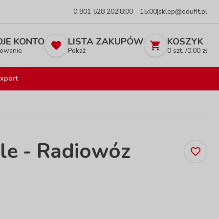
0 801 528 202
|
8:00 - 15:00
|
sklep@edufit.pl
JE KONTO
LISTA ZAKUPÓW
KOSZYK
owanie
Pokaż
0
szt. /
0,00
zł
xport
e - Radiowóz