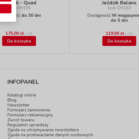
Jeździk - Quad
Jeździk Balans
kod: DH191
kod: DH163
ostępność
do 30 dni
Dostępność
W magazynie 
do 5 dni
175,00 zł
119,00 zł
z VAT
z VAT
Do koszyka
Do koszyka
INFOPANEL
Katalogi online
Blog
Newsletter
Formularz zamówienia
Formularz reklamacyjny
Zwrot towaru
Regulamin sprzedaży
Zgoda na otrzymywanie newslettera
Zgoda na przetwarzanie danych osobowych