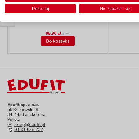
Mini motocykl
kod: DH121F
Dostosuj
Nie zgadzam się
Dostępność
W magazynie 3 szt.
D
do 5 dni
95,90 zł
z VAT
Do koszyka
Edufit sp. z o.o.
ul. Krakowska 9
34-143 Lanckorona
Polska
sklep@edufit.pl
0 801 528 202