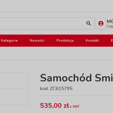
MO
Log
Kategorie
Nowości
Produkcja
Kontakt
E
Samochód Smil
kod: ZC615795
535,00 zł
z VAT