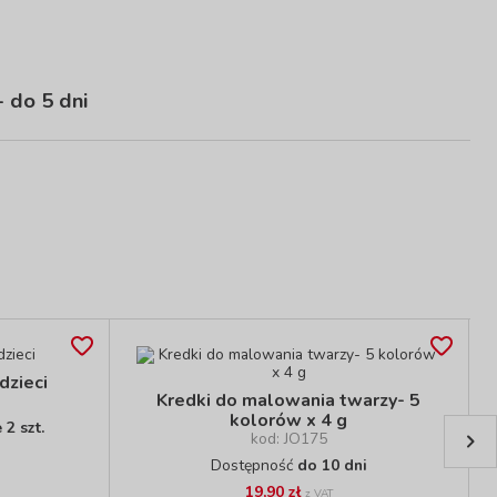
 do 5 dni
dzieci
Kredki do malowania twarzy- 5
kolorów x 4 g
2 szt.
kod: JO175
Dostępność
do 10 dni
19,90 zł
z VAT