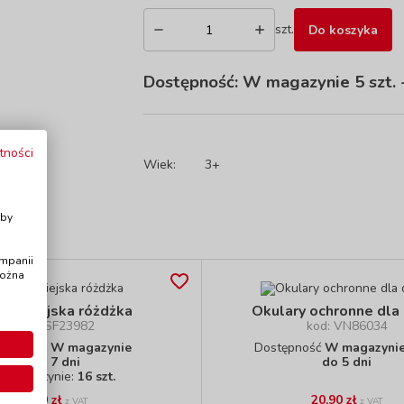
szt.
Do koszyka
Dostępność:
W magazynie 5 szt.
-
tności
Wiek:
3+
i
Aby
ampanii
można
arodziejska różdżka
Okulary ochronne dla 
kod: SF23982
kod: VN86034
stępność
W magazynie
Dostępność
W magazynie 
do 7 dni
do 5 dni
W magazynie:
16 szt.
8,90 zł
20,90 zł
z VAT
z VAT