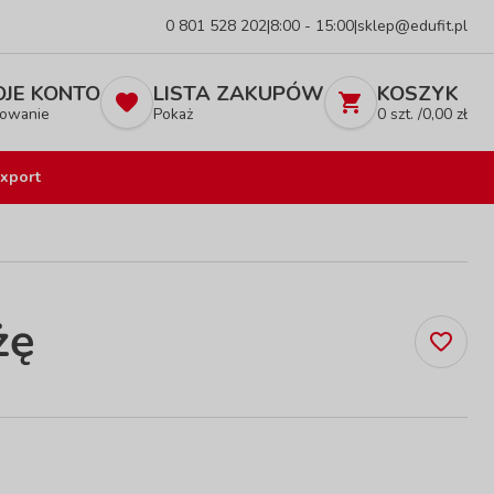
0 801 528 202
|
8:00 - 15:00
|
sklep@edufit.pl
JE KONTO
LISTA ZAKUPÓW
KOSZYK
owanie
Pokaż
0
szt. /
0,00
zł
xport
żę