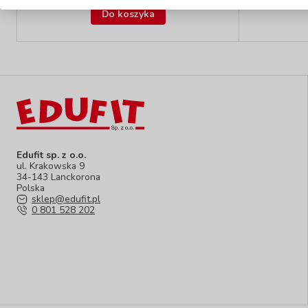
Do koszyka
Edufit sp. z o.o.
ul. Krakowska 9
34-143 Lanckorona
Polska
sklep@edufit.pl
0 801 528 202