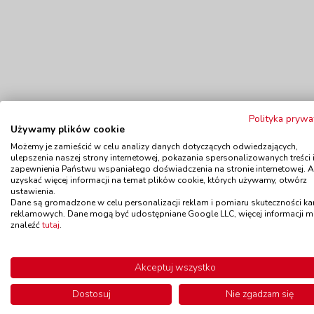
Polityka prywa
Używamy plików cookie
Możemy je zamieścić w celu analizy danych dotyczących odwiedzających,
ulepszenia naszej strony internetowej, pokazania spersonalizowanych treści 
zapewnienia Państwu wspaniałego doświadczenia na stronie internetowej. 
Polecamy
uzyskać więcej informacji na temat plików cookie, których używamy, otwórz
ustawienia.
Dane są gromadzone w celu personalizacji reklam i pomiaru skuteczności k
reklamowych. Dane mogą być udostępniane Google LLC, więcej informacji 
Wyprzedaż!
znaleźć
tutaj
.
Konik na kiju
Cz
kod: LE4105
Akceptuj wszystko
Dostępność
do 14 dni
Do
Dostosuj
Nie zgadzam się
135,00 zł
z VAT