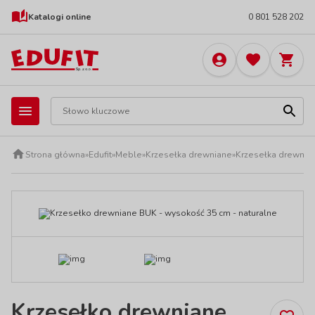
Katalogi online
0 801 528 202
Strona główna
»
Edufit
»
Meble
»
Krzesełka drewniane
»
Krzesełka drewnia
Krzesełko drewniane