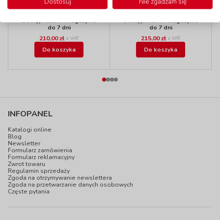
Dostosuj
żółte
pomarańczowe
Nie zgadzam się
kod: MH1026L
kod: MH1030O
Dostępność
W magazynie
Dostępność
W magazynie
do 7 dni
do 7 dni
210,00 zł
215,00 zł
z VAT
z VAT
Do koszyka
Do koszyka
INFOPANEL
Katalogi online
Blog
Newsletter
Formularz zamówienia
Formularz reklamacyjny
Zwrot towaru
Regulamin sprzedaży
Zgoda na otrzymywanie newslettera
Zgoda na przetwarzanie danych osobowych
Częste pytania