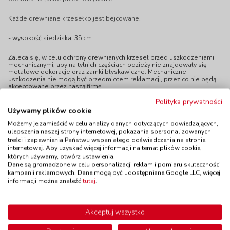
Każde drewniane krzesełko jest bejcowane.
- wysokość siedziska: 35 cm
Zaleca się, w celu ochrony drewnianych krzeseł przed uszkodzeniami
mechanicznymi, aby na tylnich częściach odzieży nie znajdowały się
metalowe dekoracje oraz zamki błyskawiczne. Mechaniczne
uszkodzenia nie mogą być przedmiotem reklamacji, przez co nie będą
akceptowane przez naszą firmę.
Polityka prywatności
Używamy plików cookie
Możemy je zamieścić w celu analizy danych dotyczących odwiedzających,
ulepszenia naszej strony internetowej, pokazania spersonalizowanych
treści i zapewnienia Państwu wspaniałego doświadczenia na stronie
Polecamy
internetowej. Aby uzyskać więcej informacji na temat plików cookie,
których używamy, otwórz ustawienia.
Dane są gromadzone w celu personalizacji reklam i pomiaru skuteczności
kampanii reklamowych. Dane mogą być udostępniane Google LLC, więcej
informacji można znaleźć
tutaj
.
Krzesełko
Krzesełko
Akceptuj wszystko
drewniane BUK -
drewniane BUK -
wysokość 26 cm -
wysokość 31 cm -