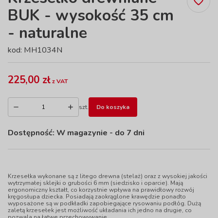
BUK - wysokość 35 cm
- naturalne
kod: MH1034N
225,00 zł
z VAT
szt.
Do koszyka
Dostępność:
W magazynie
- do 7 dni
Krzesełka wykonane są z litego drewna (stelaż) oraz z wysokiej jakości
wytrzymałej sklejki o grubości 6 mm (siedzisko i oparcie). Mają
ergonomiczny kształt, co korzystnie wpływa na prawidłowy rozwój
kręgosłupa dziecka. Posiadają zaokrąglone krawędzie ponadto
wyposażone są w podkładki zapobiegające rysowaniu podłóg. Dużą
zaletą krzesełek jest możliwość układania ich jedno na drugie, co
pozwala na łatwe przechowywanie.