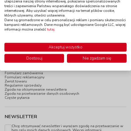
do 5 dni
ulepszenia naszej strony internetowej, pokazania spersonalizowanych
treści i zapewnienia Państwu wspaniałego doświadczenia na stronie
129,00 zł
29,90 zł
z VAT
z VAT
internetowej. Aby uzyskać więcej informacji na temat plików cookie,
Do koszyka
Do koszyka
których używamy, otwórz ustawienia.
Dane są gromadzone w celu personalizacji reklam i pomiaru skuteczności
kampanii reklamowych. Dane mogą być udostępniane Google LLC, więcej
informacji można znaleźć
tutaj
.
Akceptuj wszystko
INFOPANEL
Dostosuj
Nie zgadzam się
Katalogi online
Blog
Newsletter
Formularz zamówienia
Formularz reklamacyjny
Zwrot towaru
Regulamin sprzedaży
Zgoda na otrzymywanie newslettera
Zgoda na przetwarzanie danych osobowych
Częste pytania
NEWSLETTER
Chcę otrzymywać newsletter i wyrażam zgodę na przetwarzanie w
tym celu moich danych osobowych.
Więcej informacji