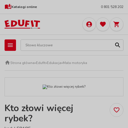
Katalogi online
0 801 528 202
Strona główna
»
Edufit
»
Edukacja
»
Mała motoryka
Kto złowi więcej
rybek?