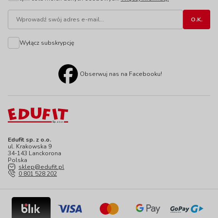
Wyłącz subskrypcję
Obserwuj nas na Facebooku!
Edufit sp. z o.o.
ul. Krakowska 9
34-143 Lanckorona
Polska
sklep@edufit.pl
0 801 528 202