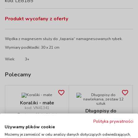
kod: LE8185
Produkt wycofany z oferty
Wędka z magnesem służy do „łapania“ namagnesowanych rybek.
Wymiary podkładki: 30 x 21 cm
Wiek:
3+
Polecamy
Koraliki - małe
kod: VN41341
Długopisy do
Dostępność
do 21 dni
nawlekania, zestaw
Polityka prywatności
12 sztuk
Używamy plików cookie
kod: EPL120286
Dostępność
W magazynie
Możemy je zamieścić w celu analizy danych dotyczących odwiedzających,