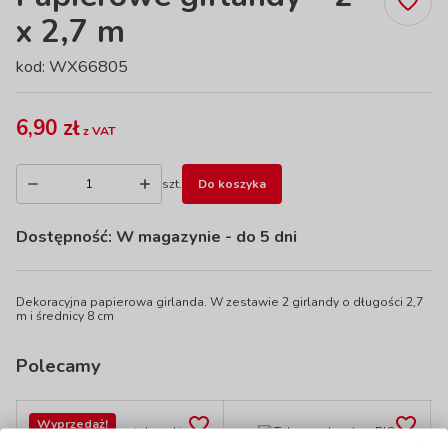
x 2,7 m
kod: WX66805
6,90 zł
z VAT
szt.
Do koszyka
Dostępność:
W magazynie
- do 5 dni
Dekoracyjna papierowa girlanda. W zestawie 2 girlandy o długości 2,7
m i średnicy 8 cm
Polecamy
Wyprzedaż!