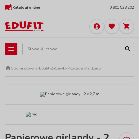
Katalogi online
0 801 528 202
Strona główna
»
Edufit
»
Zabawki
»
Przyjęcia dla dzieci
Papierowe girlandy - 2