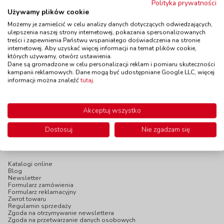
Polityka prywatności
Talerze okrągłe -
Papierowe talerzyki
Używamy plików cookie
BIO
- Buźka, 10 szt.
kod: WX41022
Możemy je zamieścić w celu analizy danych dotyczących odwiedzających,
kod: WX82671
ulepszenia naszej strony internetowej, pokazania spersonalizowanych
Dostępność
W magazynie
Dostępność
W magazynie
treści i zapewnienia Państwu wspaniałego doświadczenia na stronie
do 5 dni
4 szt.
internetowej. Aby uzyskać więcej informacji na temat plików cookie,
do 7 dni
których używamy, otwórz ustawienia.
W magazynie:
4 szt.
Dane są gromadzone w celu personalizacji reklam i pomiaru skuteczności
8,90 zł
35,90 zł
z VAT
z VAT
kampanii reklamowych. Dane mogą być udostępniane Google LLC, więcej
informacji można znaleźć
tutaj
.
Do koszyka
Do koszyka
Akceptuj wszystko
Dostosuj
Nie zgadzam się
INFOPANEL
Katalogi online
Blog
Newsletter
Formularz zamówienia
Formularz reklamacyjny
Zwrot towaru
Regulamin sprzedaży
Zgoda na otrzymywanie newslettera
Zgoda na przetwarzanie danych osobowych