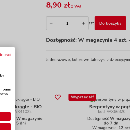
8,90 zł
z VAT
szt.
Do koszyka
Dostępność:
W magazynie 4 szt.
-
tności
Jednorazowe, kolorowe talerzyki z dziecięcy
i
Aby
ampanii
można
Wyprzedaż!
lerze okrągłe - BIO
Serpentyny w prąż
kod: WX41022
kod: WX66820
stępność
W magazynie
Dostępność
W magazy
do 5 dni
do 7 dni
W magazynie:
12 szt