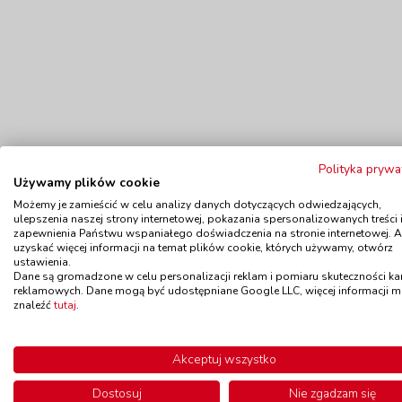
Polityka prywa
Używamy plików cookie
Możemy je zamieścić w celu analizy danych dotyczących odwiedzających,
ulepszenia naszej strony internetowej, pokazania spersonalizowanych treści 
zapewnienia Państwu wspaniałego doświadczenia na stronie internetowej. 
Polecamy
uzyskać więcej informacji na temat plików cookie, których używamy, otwórz
ustawienia.
Dane są gromadzone w celu personalizacji reklam i pomiaru skuteczności k
reklamowych. Dane mogą być udostępniane Google LLC, więcej informacji 
Wyprzedaż!
znaleźć
tutaj
.
Papierowe serwetki - Buźka, 20
Ta
szt.
Akceptuj wszystko
kod: WX82672
Do
Dostępność
W magazynie
Dostosuj
Nie zgadzam się
do 7 dni