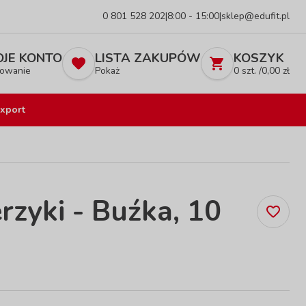
0 801 528 202
|
8:00 - 15:00
|
sklep@edufit.pl
JE KONTO
LISTA ZAKUPÓW
KOSZYK
owanie
Pokaż
0
szt. /
0,00
zł
xport
rzyki - Buźka, 10