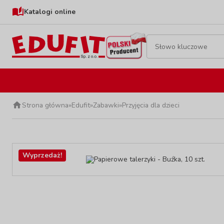
Katalogi online
Strona główna
»
Edufit
»
Zabawki
»
Przyjęcia dla dzieci
Wyprzedaż!