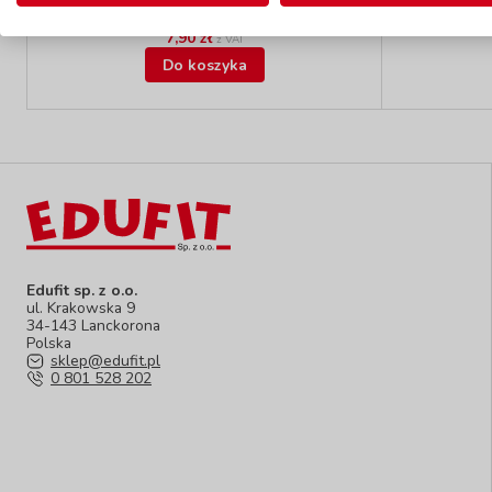
W magazynie:
26 szt.
7,90 zł
z VAT
Do koszyka
Edufit sp. z o.o.
ul. Krakowska 9
34-143 Lanckorona
Polska
sklep@edufit.pl
0 801 528 202