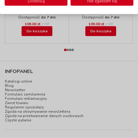
Pufa KWADRAT, 15
Pufa KWADRAT, 15
Dostosuj
Nie zgadzam się
cm, szara
cm, niebieska
kod: EDF601157
kod: EDF601155
Dostępność
do 7 dni
Dostępność
do 7 dni
109,00 zł
109,00 zł
z VAT
z VAT
Do koszyka
Do koszyka
INFOPANEL
Katalogi online
Blog
Newsletter
Formularz zamówienia
Formularz reklamacyjny
Zwrot towaru
Regulamin sprzedaży
Zgoda na otrzymywanie newslettera
Zgoda na przetwarzanie danych osobowych
Częste pytania