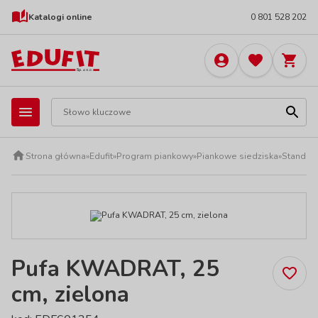
Katalogi online
0 801 528 202
Strona główna
»
Edufit
»
Program piankowy
»
Piankowe siedziska
»
Standard
Pufa KWADRAT, 25
cm, zielona