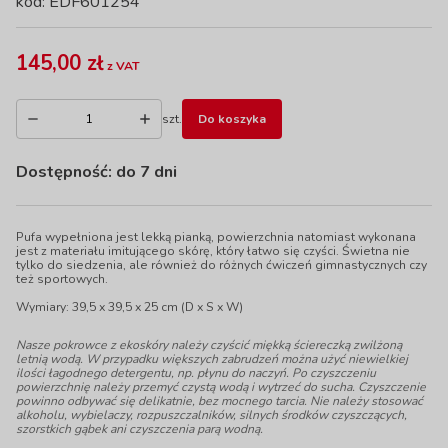
kod: EDF601254
145,00 zł
z VAT
szt.
Do koszyka
Dostępność:
do 7 dni
Pufa wypełniona jest lekką pianką, powierzchnia natomiast wykonana
jest z materiału imitującego skórę, który łatwo się czyści. Świetna nie
tylko do siedzenia, ale również do różnych ćwiczeń gimnastycznych czy
też sportowych.
Wymiary: 39,5 x 39,5 x 25 cm (D x S x W)
Nasze pokrowce z ekoskóry należy czyścić miękką ściereczką zwilżoną
letnią wodą. W przypadku większych zabrudzeń można użyć niewielkiej
ilości łagodnego detergentu, np. płynu do naczyń. Po czyszczeniu
powierzchnię należy przemyć czystą wodą i wytrzeć do sucha. Czyszczenie
powinno odbywać się delikatnie, bez mocnego tarcia. Nie należy stosować
alkoholu, wybielaczy, rozpuszczalników, silnych środków czyszczących,
szorstkich gąbek ani czyszczenia parą wodną.