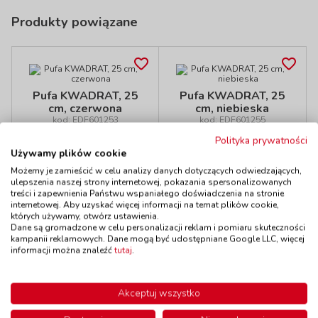
Produkty powiązane
Pufa KWADRAT, 25
Pufa KWADRAT, 25
cm, czerwona
cm, niebieska
kod: EDF601253
kod: EDF601255
Dostępność
do 7 dni
Dostępność
do 7 dni
Polityka prywatności
145,00 zł
145,00 zł
Używamy plików cookie
z VAT
z VAT
Do koszyka
Do koszyka
Możemy je zamieścić w celu analizy danych dotyczących odwiedzających,
ulepszenia naszej strony internetowej, pokazania spersonalizowanych
treści i zapewnienia Państwu wspaniałego doświadczenia na stronie
internetowej. Aby uzyskać więcej informacji na temat plików cookie,
których używamy, otwórz ustawienia.
Dane są gromadzone w celu personalizacji reklam i pomiaru skuteczności
kampanii reklamowych. Dane mogą być udostępniane Google LLC, więcej
Polecamy
informacji można znaleźć
tutaj
.
Akceptuj wszystko