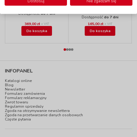
Pufa KWADRAT, 30
Dostosuj
Nie zgadzam się
zielone
cm, waniliowa
kod: EDF702304
kod: EDF601306
Dostępność
do 7 dni
Dostępność
do 7 dni
369,00 zł
165,00 zł
z VAT
z VAT
Do koszyka
Do koszyka
INFOPANEL
Katalogi online
Blog
Newsletter
Formularz zamówienia
Formularz reklamacyjny
Zwrot towaru
Regulamin sprzedaży
Zgoda na otrzymywanie newslettera
Zgoda na przetwarzanie danych osobowych
Częste pytania