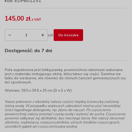
kod: EDF601251
145,00 zł
z VAT
szt.
Do koszyka
Dostępność:
do 7 dni
Pufa wypełniona jest lekką pianką, powierzchnia natomiast wykonana
jest z materiału imitującego skórę, który łatwo się czyści. Świetna nie
tylko do siedzenia, ale również do różnych ćwiczeń gimnastycznych czy
też sportowych.
Wymiary: 39,5 x 39,5 x 25 cm (D x S x W)
Nasze pokrowce z ekoskóry należy czyścić miękką ściereczką zwilżoną
letnią wodą. W przypadku większych zabrudzeń można użyć niewielkiej
ilości łagodnego detergentu, np. płynu do naczyń. Po czyszczeniu
powierzchnię należy przemyć czystą wodą i wytrzeć do sucha. Czyszczenie
powinno odbywać się delikatnie, bez mocnego tarcia. Nie należy stosować
alkoholu, wybielaczy, rozpuszczalników, silnych środków czyszczących,
szorstkich gąbek ani czyszczenia parą wodną.