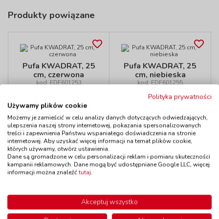
Produkty powiązane
Pufa KWADRAT, 25
Pufa KWADRAT, 25
cm, czerwona
cm, niebieska
kod: EDF601253
kod: EDF601255
Dostępność
do 7 dni
Dostępność
do 7 dni
Polityka prywatności
145,00 zł
145,00 zł
Używamy plików cookie
z VAT
z VAT
Do koszyka
Do koszyka
Możemy je zamieścić w celu analizy danych dotyczących odwiedzających,
ulepszenia naszej strony internetowej, pokazania spersonalizowanych
treści i zapewnienia Państwu wspaniałego doświadczenia na stronie
internetowej. Aby uzyskać więcej informacji na temat plików cookie,
których używamy, otwórz ustawienia.
Dane są gromadzone w celu personalizacji reklam i pomiaru skuteczności
kampanii reklamowych. Dane mogą być udostępniane Google LLC, więcej
Polecamy
informacji można znaleźć
tutaj
.
Akceptuj wszystko
Siedzisko FALA,