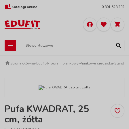
Katalogi online
0 801 528 202
Strona główna
»
Edufit
»
Program piankowy
»
Piankowe siedziska
»
Standard
Pufa KWADRAT, 25
cm, żółta