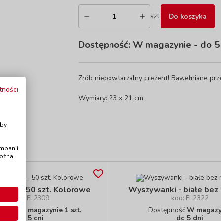
szt.
Do koszyka
Dostępność:
W magazynie
- do 5
Zrób niepowtarzalny prezent! Bawełniane pr
tności
Wymiary: 23 x 21 cm
i
Aby
ampanii
można
nki - 50 szt. Kolorowe
Wyszywanki - białe be
kod: FL2309
kod: FL2322
pność
W magazynie 1 szt.
Dostępność
W magazy
do 5 dni
do 5 dni