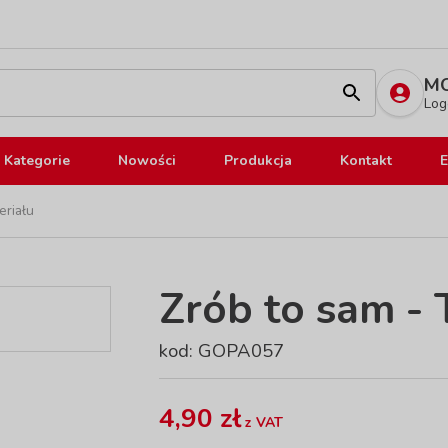
MO
Log
Kategorie
Nowości
Produkcja
Kontakt
E
eriału
Zrób to sam - 
kod: GOPA057
4,90 zł
z VAT