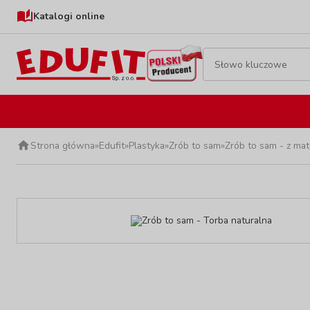
Katalogi online
Strona główna
»
Edufit
»
Plastyka
»
Zrób to sam
»
Zrób to sam - z mat