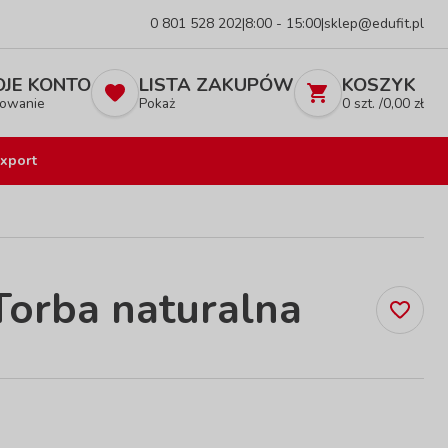
0 801 528 202
|
8:00 - 15:00
|
sklep@edufit.pl
JE KONTO
LISTA ZAKUPÓW
KOSZYK
owanie
Pokaż
0
szt. /
0,00
zł
xport
Torba naturalna