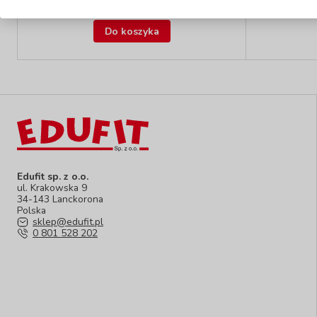
50,90 zł
z VAT
Do koszyka
Edufit sp. z o.o.
ul. Krakowska 9
34-143 Lanckorona
Polska
sklep@edufit.pl
0 801 528 202