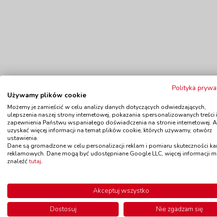
Polityka prywa
Używamy plików cookie
Możemy je zamieścić w celu analizy danych dotyczących odwiedzających,
ulepszenia naszej strony internetowej, pokazania spersonalizowanych treści 
zapewnienia Państwu wspaniałego doświadczenia na stronie internetowej. 
uzyskać więcej informacji na temat plików cookie, których używamy, otwórz
ustawienia.
Polecamy
Dane są gromadzone w celu personalizacji reklam i pomiaru skuteczności k
reklamowych. Dane mogą być udostępniane Google LLC, więcej informacji 
znaleźć
tutaj
.
Krosno tkackie
Wyszywa
Akceptuj wszystko
kod: GO58988
Dostępność
do 14 dni
Dostę
Dostosuj
Nie zgadzam się