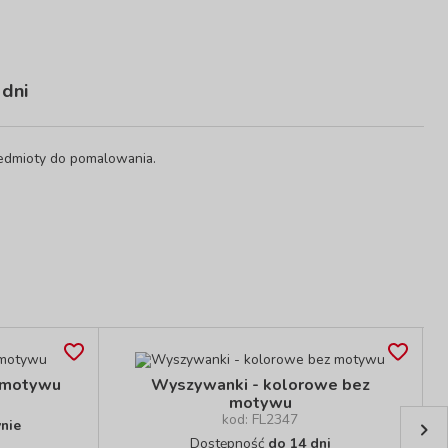
 dni
zedmioty do pomalowania.
z motywu
Wyszywanki - kolorowe bez
motywu
kod: FL2347
nie
Dostępność
do 14 dni