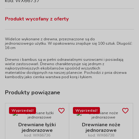
kod: WX66737
Produkt wycofany z oferty
Widelce wykonane z drewna, przeznaczone są do
jednorazowego użytku. W opakowaniu znajduje się 100 sztuk. Długość:
16 cm
Drewno i bambus są w pełni odnawialnymi surowcami i posiadają
wiele zastosowań. Drewno charakteryzuje się jednym z
najkorzystniejszych ekobilansów spośród wszystkich
materiałów dostępnych na naszej planecie. Pochodzi z pnia drzewa
kambodży jako cienka warstwa pod korą i łykiem.
Produkty powiązane
Wyprzedaż!
Wyprzedaż!
Drewniane łyżki
Drewniane noże
jednorazowe
jednorazowe
kod: WX66736
kod: WX66738