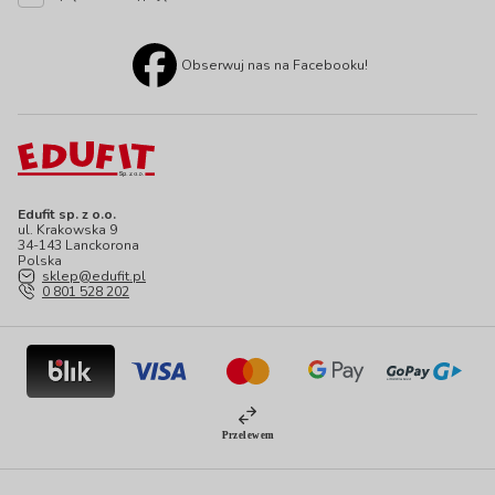
Obserwuj nas na Facebooku!
Edufit sp. z o.o.
ul. Krakowska 9
34-143 Lanckorona
Polska
sklep@edufit.pl
0 801 528 202