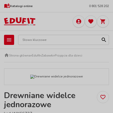
Katalogi online
0 801 528 202
Strona główna
»
Edufit
»
Zabawki
»
Przyjęcia dla dzieci
Drewniane widelce
jednorazowe