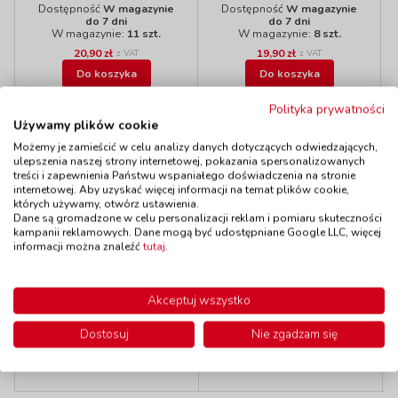
Dostępność
W magazynie
Dostępność
W magazynie
do 7 dni
do 7 dni
W magazynie:
11 szt.
W magazynie:
8 szt.
20,90 zł
19,90 zł
z VAT
z VAT
Do koszyka
Do koszyka
Polityka prywatności
Używamy plików cookie
Polecamy
Możemy je zamieścić w celu analizy danych dotyczących odwiedzających,
ulepszenia naszej strony internetowej, pokazania spersonalizowanych
treści i zapewnienia Państwu wspaniałego doświadczenia na stronie
internetowej. Aby uzyskać więcej informacji na temat plików cookie,
Wyprzedaż!
Wyprzedaż!
których używamy, otwórz ustawienia.
Dane są gromadzone w celu personalizacji reklam i pomiaru skuteczności
Serpentyny w prążki
kampanii reklamowych. Dane mogą być udostępniane Google LLC, więcej
Girlanda „Happy
kod: WX66820
informacji można znaleźć
tutaj
.
Birthday“ - 1,5 m
Dostępność
W magazynie
kod: WX66806
do 7 dni
W magazynie:
12 szt.
Dostępność
W magazynie
Akceptuj wszystko
do 7 dni
W magazynie:
6 szt.
Dostosuj
Nie zgadzam się
3,90 zł
5,90 zł
z VAT
z VAT
Do koszyka
Do koszyka